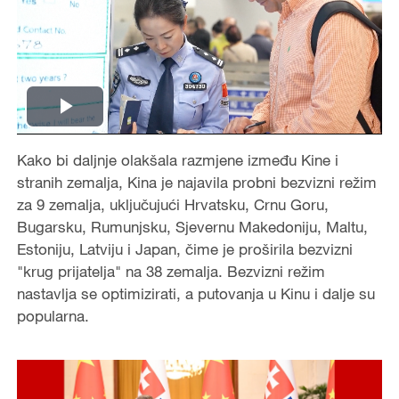
P
Kako bi daljnje olakšala razmjene između Kine i
l
stranih zemalja, Kina je najavila probni bezvizni režim
a
za 9 zemalja, uključujući Hrvatsku, Crnu Goru,
Bugarsku, Rumunjsku, Sjevernu Makedoniju, Maltu,
y
Estoniju, Latviju i Japan, čime je proširila bezvizni
"krug prijatelja" na 38 zemalja. Bezvizni režim
V
nastavlja se optimizirati, a putovanja u Kinu i dalje su
popularna.
i
d