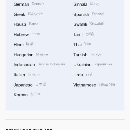
Deutsch
සිංහල
German
Sinhala
Ελληνικά
Español
Greek
Spanish
Hausa
Kiswahili
Hausa
Swahili
עברית
தமிழ்
Hebrew
Tamil
हिन्दी
ไทย
Hindi
Thai
Magyar
Türkçe
Hungarian
Turkish
Bahasa Indonesia
Українська
Indonesian
Ukrainian
Italiano
اردو
Italian
Urdu
日本語
Tiếng Việt
Japanese
Vietnamese
한국어
Korean