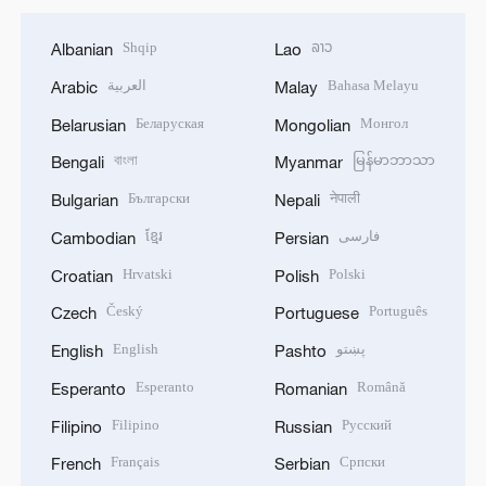
Shqip
ລາວ
Albanian
Lao
العربية
Bahasa Melayu
Arabic
Malay
Беларуская
Монгол
Belarusian
Mongolian
বাংলা
မြန်မာဘာသာ
Bengali
Myanmar
Български
नेपाली
Bulgarian
Nepali
ខ្មែរ
فارسی
Cambodian
Persian
Hrvatski
Polski
Croatian
Polish
Český
Português
Czech
Portuguese
English
پښتو
English
Pashto
Esperanto
Română
Esperanto
Romanian
Filipino
Русский
Filipino
Russian
Français
Српски
French
Serbian