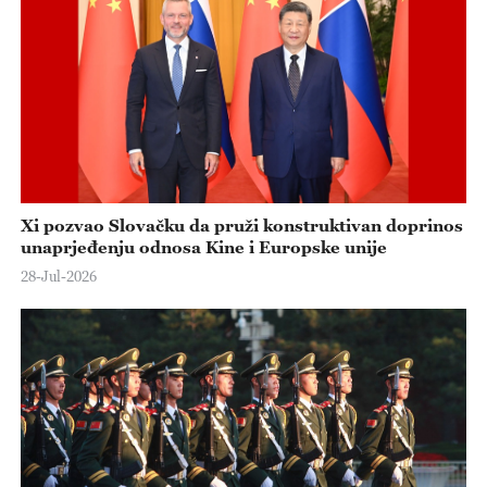
e
o
Xi pozvao Slovačku da pruži konstruktivan doprinos
unaprjeđenju odnosa Kine i Europske unije
28-Jul-2026