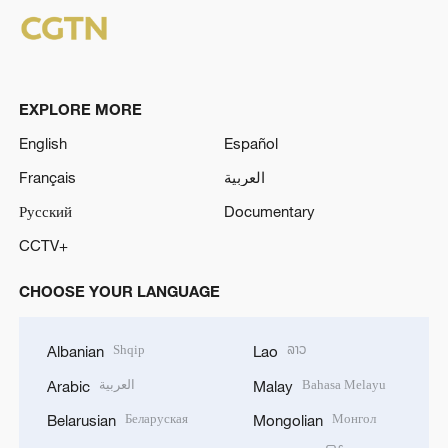
EXPLORE MORE
English
Español
Français
العربية
Русский
Documentary
CCTV+
CHOOSE YOUR LANGUAGE
Shqip
ລາວ
Albanian
Lao
العربية
Bahasa Melayu
Arabic
Malay
Беларуская
Монгол
Belarusian
Mongolian