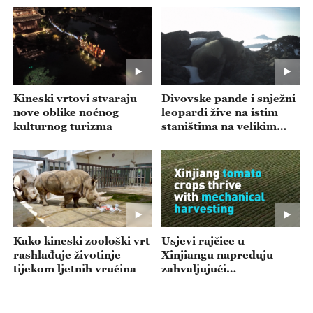
Kineski vrtovi stvaraju
Divovske pande i snježni
nove oblike noćnog
leopardi žive na istim
kulturnog turizma
staništima na velikim
nadmorskim visinama
Kako kineski zoološki vrt
Usjevi rajčice u
rashlađuje životinje
Xinjiangu napreduju
tijekom ljetnih vrućina
zahvaljujući
mehaniziranoj berbi