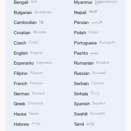
বাংলা
မြန်မာဘာသာ
Bengali
Myanmar
Български
नेपाली
Bulgarian
Nepali
ខ្មែរ
فارسی
Cambodian
Persian
Hrvatski
Polski
Croatian
Polish
Český
Português
Czech
Portuguese
English
پښتو
English
Pashto
Esperanto
Română
Esperanto
Romanian
Filipino
Русский
Filipino
Russian
Français
Српски
French
Serbian
Deutsch
සිංහල
German
Sinhala
Ελληνικά
Español
Greek
Spanish
Hausa
Kiswahili
Hausa
Swahili
עברית
தமிழ்
Hebrew
Tamil