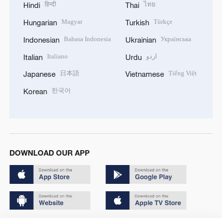
हिन्दी
ไทย
Hindi
Thai
Magyar
Türkçe
Hungarian
Turkish
Bahasa Indonesia
Українська
Indonesian
Ukrainian
Italiano
اردو
Italian
Urdu
日本語
Tiếng Việt
Japanese
Vietnamese
한국어
Korean
DOWNLOAD OUR APP