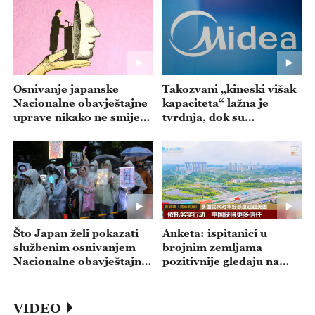
Osnivanje japanske
Takozvani „kineski višak
Nacionalne obavještajne
kapaciteta“ lažna je
uprave nikako ne smije
tvrdnja, dok su
poslužiti oživljavanju
mogućnosti koje pruža
militarizma! -- emisija
Kina stvarne -- emisija
20260806
20260805
Što Japan želi pokazati
Anketa: ispitanici u
službenim osnivanjem
brojnim zemljama
Nacionalne obavještajne
pozitivnije gledaju na
uprave na dan „731“? --
Kinu nego na SAD --
emisija 20260804
emisija 20260803
VIDEO