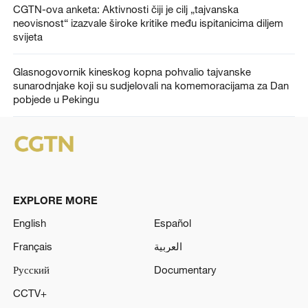
CGTN-ova anketa: Aktivnosti čiji je cilj „tajvanska
neovisnost“ izazvale široke kritike među ispitanicima diljem
svijeta
Glasnogovornik kineskog kopna pohvalio tajvanske
sunarodnjake koji su sudjelovali na komemoracijama za Dan
pobjede u Pekingu
EXPLORE MORE
English
Español
Français
العربية
Русский
Documentary
CCTV+