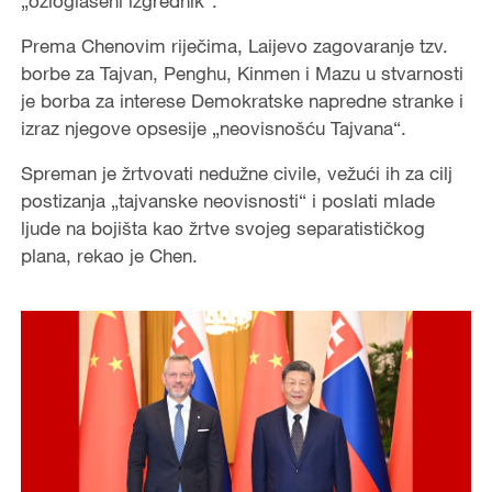
„ozloglašeni izgrednik“.
Prema Chenovim riječima, Laijevo zagovaranje tzv.
borbe za Tajvan, Penghu, Kinmen i Mazu u stvarnosti
je borba za interese Demokratske napredne stranke i
izraz njegove opsesije „neovisnošću Tajvana“.
Spreman je žrtvovati nedužne civile, vežući ih za cilj
postizanja „tajvanske neovisnosti“ i poslati mlade
ljude na bojišta kao žrtve svojeg separatističkog
plana, rekao je Chen.