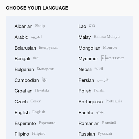
CHOOSE YOUR LANGUAGE
Shqip
ລາວ
Albanian
Lao
العربية
Bahasa Melayu
Arabic
Malay
Беларуская
Монгол
Belarusian
Mongolian
বাংলা
မြန်မာဘာသာ
Bengali
Myanmar
Български
नेपाली
Bulgarian
Nepali
ខ្មែរ
فارسی
Cambodian
Persian
Hrvatski
Polski
Croatian
Polish
Český
Português
Czech
Portuguese
English
پښتو
English
Pashto
Esperanto
Română
Esperanto
Romanian
Filipino
Русский
Filipino
Russian