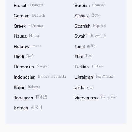
Français
Српски
French
Serbian
Deutsch
සිංහල
German
Sinhala
Ελληνικά
Español
Greek
Spanish
Hausa
Kiswahili
Hausa
Swahili
עברית
தமிழ்
Hebrew
Tamil
हिन्दी
ไทย
Hindi
Thai
Magyar
Türkçe
Hungarian
Turkish
Bahasa Indonesia
Українська
Indonesian
Ukrainian
Italiano
اردو
Italian
Urdu
日本語
Tiếng Việt
Japanese
Vietnamese
한국어
Korean