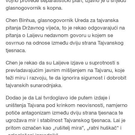
vojno provede separatistički plan, izjavio je u srijedu
glasnogovornik s kopna.
Chen Binhua, glasnogovornik Ureda za tajvanska
pitanja Državnog vijeća, to je rekao odgovarajući na
pitanja o Laijevu nedavnom govoru u kojem se
osvrnuo na odnose između dviju strana Tajvanskog
tjesnaca.
Chen je rekao da su Laijeve izjave u suprotnosti s
prevladavajućim javnim mišljenjem na Tajvanu, koje
teži miru i razvoju, te da ignorira sigurnost i dobrobit
tajvanskih sunarodnjaka.
Dodao je da Lai tvrdoglavo ide putem izdaje i
uništenja Tajvana pod krinkom neovisnosti, namjerno
potiče antagonizam između dviju strana tjesnaca te
ugrožava mir i stabilnost Tajvanskog tjesnaca. Lai je
pritom označen kao „rušitelj mira“, „ratni huškač“ i