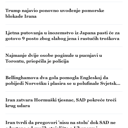
Trump najavio ponovno uvođenje pomorske
blokade Irana
Ljetna putovanja u inozemstvo iz Japana pasti će za
gotovo 9 posto zbog slabog jena i rastućih troškova
Najmanje dvije osobe poginule u pucnjavi u
Torontu, priopćila je policija
Bellinghamova dva gola pomogla Engleskoj da
pobijedi Norvešku i plasira se u polufinale Svjetskog
prvenstva
Iran zatvara Hormuški tjesnac, SAD pokreće treći
krug udara
Iran tvrdi da pregovori 'nisu na stolu' dok SAD ne
odustane od svojih stajališta o Libanonu i