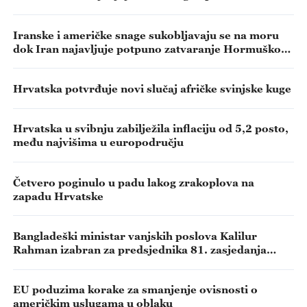
Iranske i američke snage sukobljavaju se na moru
dok Iran najavljuje potpuno zatvaranje Hormuškog
tjesnaca – mediji
Hrvatska potvrđuje novi slučaj afričke svinjske kuge
Hrvatska u svibnju zabilježila inflaciju od 5,2 posto,
među najvišima u europodručju
Četvero poginulo u padu lakog zrakoplova na
zapadu Hrvatske
Bangladeški ministar vanjskih poslova Kalilur
Rahman izabran za predsjednika 81. zasjedanja
Opće skupštine UN-a
EU poduzima korake za smanjenje ovisnosti o
američkim uslugama u oblaku