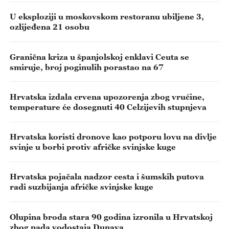
U eksploziji u moskovskom restoranu ubiljene 3,
ozlijeđena 21 osobu
Granična kriza u španjolskoj enklavi Ceuta se
smiruje, broj poginulih porastao na 67
Hrvatska izdala crvena upozorenja zbog vrućine,
temperature će dosegnuti 40 Celzijevih stupnjeva
Hrvatska koristi dronove kao potporu lovu na divlje
svinje u borbi protiv afričke svinjske kuge
Hrvatska pojačala nadzor cesta i šumskih putova
radi suzbijanja afričke svinjske kuge
Olupina broda stara 90 godina izronila u Hrvatskoj
zbog pada vodostaja Dunava