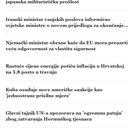
japanska militaristička prošlost
Iranski ministar vanjskih poslova informirao
svjetske ministre o novom prijedlogu za okončanje
sukoba sa SAD-om
Njemački ministar obrane kaže da EU mora preuzeti
veću odgovornost za vlastitu sigurnost
Rastuće cijene energije potiču inflaciju u Hrvatskoj
na 5,8 posto u travnju
Kuba osuđuje nove američke sankcije kao
'jednostrane prisilne mjere'
Glavni tajnik UN-a upozorava na 'ogromnu patnju'
zbog zatvaranja Hormuškog tjesnaca