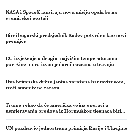
NASA i SpaceX lansiraju novu misiju opskrbe na
svemirskoj postaji
Bivši bugarski predsjednik Radev potvrđen kao novi
premijer
EU izvješćuje o drugim najvišim temperaturama
površine mora izvan polarnih oceana u travnju
Dva britanska državljanina zaražena hantavirusom,
treći sumnjiv na zarazu
Trump rekao da će američka vojna operacija
usmjeravanja brodova iz Hormuškog tjesnaca biti
privremeno obustavljena
UN pozdravio jednostrana primirja Rusije i Ukrajine