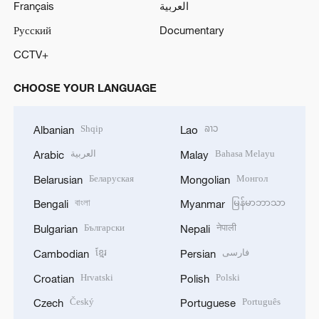
Français
العربية
Русский
Documentary
CCTV+
CHOOSE YOUR LANGUAGE
Shqip
ລາວ
Albanian
Lao
العربية
Bahasa Melayu
Arabic
Malay
Беларуская
Монгол
Belarusian
Mongolian
বাংলা
မြန်မာဘာသာ
Bengali
Myanmar
Български
नेपाली
Bulgarian
Nepali
ខ្មែរ
فارسی
Cambodian
Persian
Hrvatski
Polski
Croatian
Polish
Český
Português
Czech
Portuguese