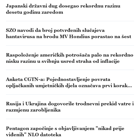
Japanski državni dug dosegao rekordnu razinu
desetu godinu zaredom
SZO navodi da broj potvrđenih slučajeva
hantavirusa na brodu MV Hondius porastao na šest
Raspoloženje američkih potrošača palo na rekordno
nisku razinu u svibnju usred straha od inflacije
Anketa CGTN-a: Pojednostavljenje povrata
opljačkanih umjetničkih djela označava prvi korak
ka povijesnom obeštećenju
Rusija i Ukrajina dogovorile trodnevni prekid vatre i
razmjenu zarobljenika
Pentagon započinje s objavljivanjem "nikad prije
viđenih" NLO datoteka