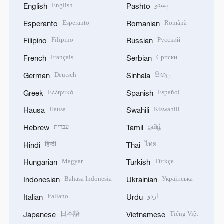
English
پښتو
English
Pashto
Esperanto
Română
Esperanto
Romanian
Filipino
Русский
Filipino
Russian
Français
Српски
French
Serbian
Deutsch
සිංහල
German
Sinhala
Ελληνικά
Español
Greek
Spanish
Hausa
Kiswahili
Hausa
Swahili
עברית
தமிழ்
Hebrew
Tamil
हिन्दी
ไทย
Hindi
Thai
Magyar
Türkçe
Hungarian
Turkish
Bahasa Indonesia
Українська
Indonesian
Ukrainian
Italiano
اردو
Italian
Urdu
日本語
Tiếng Việt
Japanese
Vietnamese