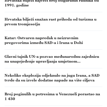
Hrvatska bilježi najveći broj osiguranih radnika od
1991. godine
Hrvatska bilježi snažan rast prihoda od turizma u
prvom tromjesečju
Katar: Ostvaren napredak u neizravnim
pregovorima između SAD-a i Irana u Dohi
Glavni tajnik UN-a pozvao međunarodnu zajednicu
na unaprjeđenje upravljanja umjetnom
inteligencijom
Nekoliko eksplozija odjeknulo na jugu Irana, a SAD
tvrde da su izvele dodatne napade na više ciljeva
Broj poginulih u potresima u Venezueli porastao na
1 430