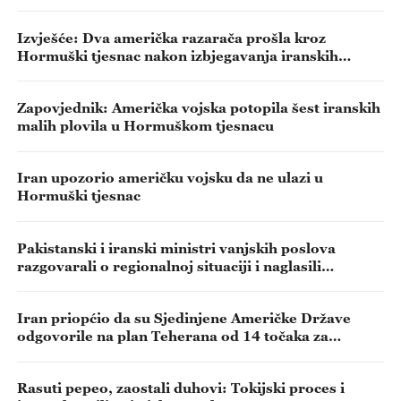
Izvješće: Dva američka razarača prošla kroz
Hormuški tjesnac nakon izbjegavanja iranskih
napada
Zapovjednik: Američka vojska potopila šest iranskih
malih plovila u Hormuškom tjesnacu
Iran upozorio američku vojsku da ne ulazi u
Hormuški tjesnac
Pakistanski i iranski ministri vanjskih poslova
razgovarali o regionalnoj situaciji i naglasili
diplomatske aktivnosti za postizanje mira
Iran priopćio da su Sjedinjene Američke Države
odgovorile na plan Teherana od 14 točaka za
okončanje rata
Rasuti pepeo, zaostali duhovi: Tokijski proces i