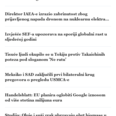
Direktor IAEA-e izrazio zabrinutost zbog
prijavljenog napada dronom na nuklearnu elektranu
Zaporižje
Izvješće SEF-a upozorava na sporiji globalni rast u
sljedećoj godini
Tisuće ljudi okupilo se u Tokiju protiv Takaichinih
poteza pod sloganom 'Ne ratu'
Meksiko i SAD zaključili prvi bilateralni krug
pregovora o pregledu USMCA-e
Handelsblatt: EU planira oglobiti Google iznosom
od više stotina milijuna eura
Studija: Oluje i suši zrak ubrzavaju obrt biomase u