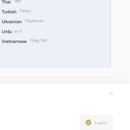
Thai
ไทย
Turkish
Türkçe
Ukrainian
Українська
Urdu
اردو
Vietnamese
Tiếng Việt
I agree
6