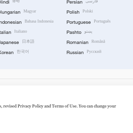
Hindi
हिन्दी
Persian
فارسی
Hungarian
Magyar
Polish
Polski
Indonesian
Bahasa Indonesia
Portuguese
Português
Italian
Italiano
Pashto
پښتو
Japanese
日本語
Romanian
Română
Korean
한국어
Russian
Русский
es, revised Privacy Policy and Terms of Use. You can change your
备 11010502050052号
Disinformation report hotline: 010-8506146