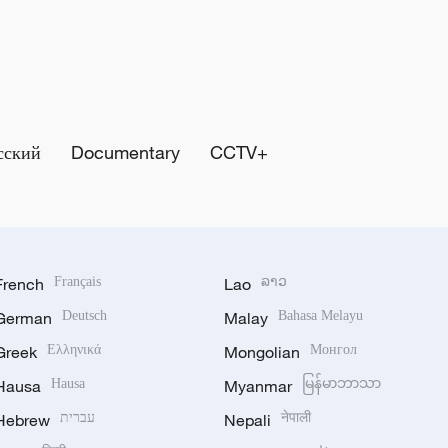
сский
Documentary
CCTV+
French
Français
Lao
ລາວ
German
Deutsch
Malay
Bahasa Melayu
Greek
Ελληνικά
Mongolian
Монгол
Hausa
Hausa
Myanmar
မြန်မာဘာသာ
Hebrew
עברית
Nepali
नेपाली