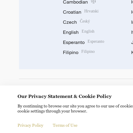
Cambodian
ខ្មែរ
Croatian
Hrvatski
Czech
Český
English
English
Esperanto
Esperanto
Filipino
Filipino
DOWNLOAD OUR APP
Our Privacy Statement & Cookie Policy
By continuing to browse our site you agree to our use of cooki
cookie settings through your browser.
Privacy Policy
Terms of Use
Copyright © 2024 CGTN.
京ICP备20000184号
京公网安