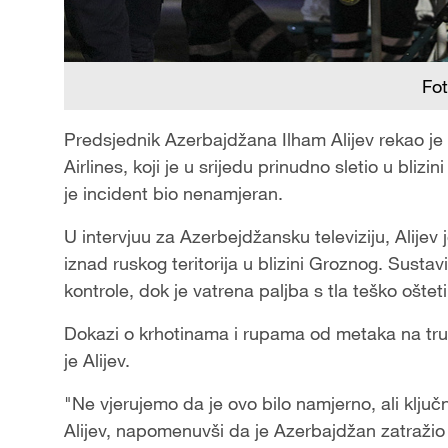
Fo
Predsjednik Azerbajdžana Ilham Alijev rekao je u
Airlines, koji je u srijedu prinudno sletio u bli
je incident bio nenamjeran.
U intervjuu za Azerbejdžansku televiziju, Alijev 
iznad ruskog teritorija u blizini Groznog. Sustav
kontrole, dok je vatrena paljba s tla teško oštet
Dokazi o krhotinama i rupama od metaka na tru
je Alijev.
"Ne vjerujemo da je ovo bilo namjerno, ali ključ
Alijev, napomenuvši da je Azerbajdžan zatražio 