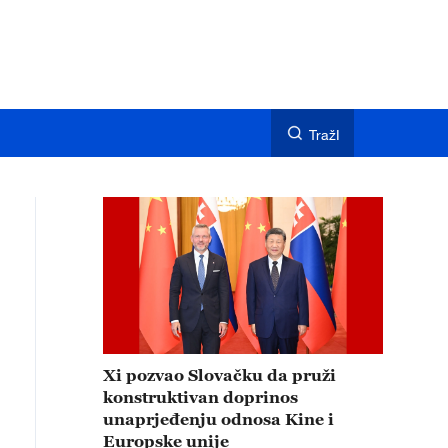
TražI
Xi pozvao Slovačku da pruži
konstruktivan doprinos
unaprjeđenju odnosa Kine i
Europske unije