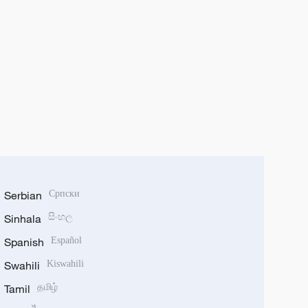
Serbian
Српски
Sinhala
සිංහල
Spanish
Español
Swahili
Kiswahili
Tamil
தமிழ்