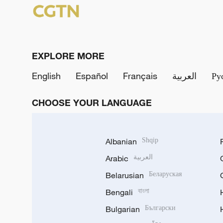
EXPLORE MORE
English
Español
Français
العربية
Ру
CHOOSE YOUR LANGUAGE
Albanian
Shqip
Arabic
العربية
Belarusian
Беларуская
Bengali
বাংলা
Bulgarian
Български