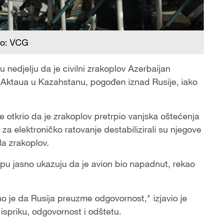
to: VCG
 nedjelju da je civilni zrakoplov Azerbaijan
zini Aktaua u Kazahstanu, pogođen iznad Rusije, iako
je otkrio da je zrakoplov pretrpio vanjska oštećenja
i za elektroničko ratovanje destabilizirali su njegove
ila zrakoplov.
pu jasno ukazuju da je avion bio napadnut, rekao
no je da Rusija preuzme odgovornost," izjavio je
ispriku, odgovornost i odštetu.