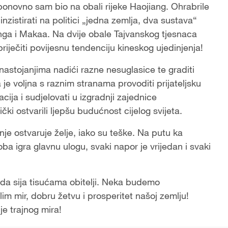
onovno sam bio na obali rijeke Haojiang. Ohrabrile
istirati na politici „jedna zemlja, dva sustava“
nga i Makaa. Na dvije obale Tajvanskog tjesnaca
 spriječiti povijesnu tendenciju kineskog ujedinjenja!
nastojanjima nadići razne nesuglasice te graditi
 je voljna s raznim stranama provoditi prijateljsku
cija i sudjelovati u izgradnji zajednice
čki ostvarili ljepšu budućnost cijelog svijeta.
anje ostvaruje želje, iako su teške. Na putu ka
a igra glavnu ulogu, svaki napor je vrijedan i svaki
ezda sija tisućama obitelji. Neka budemo
 mir, dobru žetvu i prosperitet našoj zemlju!
je trajnog mira!