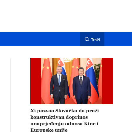
TražI
Xi pozvao Slovačku da pruži
konstruktivan doprinos
unaprjeđenju odnosa Kine i
Europske unije