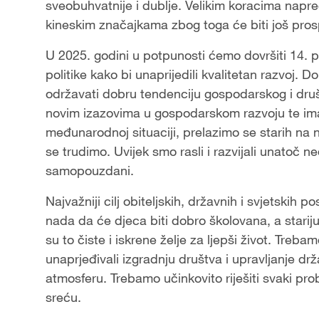
sveobuhvatnije i dublje. Velikim koracima napr
kineskim značajkama zbog toga će biti još pros
U 2025. godini u potpunosti ćemo dovršiti 14. pe
politike kako bi unaprijedili kvalitetan razvoj. D
održavati dobru tendenciju gospodarskog i dr
novim izazovima u gospodarskom razvoju te ima
međunarodnoj situaciji, prelazimo se starih na n
se trudimo. Uvijek smo rasli i razvijali unatoč 
samopouzdani.
Najvažniji cilj obiteljskih, državnih i svjetskih 
nada da će djeca biti dobro školovana, a stariju 
su to čiste i iskrene želje za ljepši život. Treba
unaprjeđivali izgradnju društva i upravljanje dr
atmosferu. Trebamo učinkovito riješiti svaki pro
sreću.