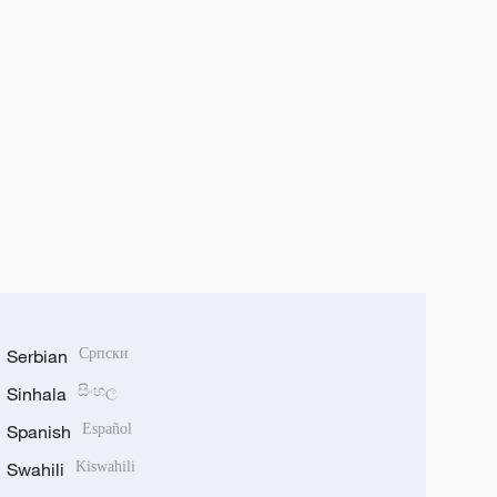
Serbian
Српски
Sinhala
සිංහල
Spanish
Español
Swahili
Kiswahili