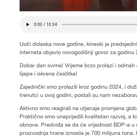
Uoči dolaska nove godine, kineski je predsjedn
interneta objavio novogodišnji govor za godinu 202
Dobar dan svima! Vrijeme brzo prolazi i odmah 
lijepe i iskrene čestitke!
Zajednički smo prolazili kroz godinu 2024, i do
trenutci u ovoj godini, postali su nam nezabora
Aktivno smo reagirali na utjecaje promjena global
Praktično smo unaprijedili kvalitetan razvoj, a
obnove. Predviđa se da će vrijednost BDP-a u o
proizvodnja hrane iznosila je 700 milijuna tona.