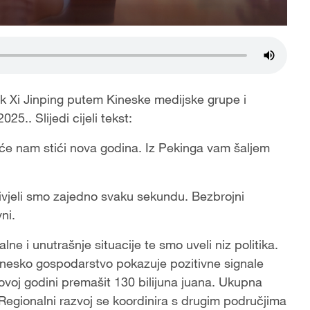
ik Xi Jinping putem Kineske medijske grupe i
5.. Slijedi cijeli tekst:
će nam stići nova godina. Iz Pekinga vam šaljem
živjeli smo zajedno svaku sekundu. Bezbrojni
vni.
ne i unutrašnje situacije te smo uveli niz politika.
 kinesko gospodarstvo pokazuje pozitivne signale
voj godini premašit 130 bilijuna juana. Ukupna
 Regionalni razvoj se koordinira s drugim područjima