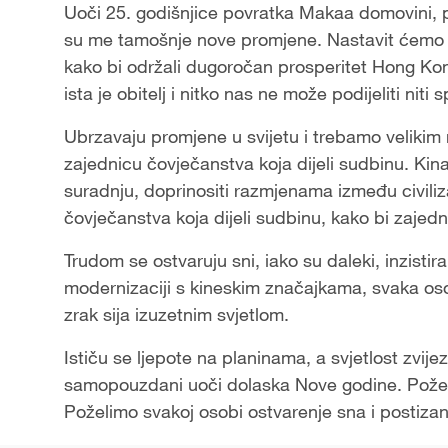
Uoči 25. godišnjice povratka Makaa domovini, p
su me tamošnje nove promjene. Nastavit ćemo inz
kako bi održali dugoročan prosperitet Hong Ko
ista je obitelj i nitko nas ne može podijeliti niti
Ubrzavaju promjene u svijetu i trebamo velikim 
zajednicu čovječanstva koja dijeli sudbinu. Kina
suradnju, doprinositi razmjenama između civiliza
čovječanstva koja dijeli sudbinu, kako bi zajedni
Trudom se ostvaruju sni, iako su daleki, inzistir
modernizaciji s kineskim značajkama, svaka osob
zrak sija izuzetnim svjetlom.
Ističu se ljepote na planinama, a svjetlost zvij
samopouzdani uoči dolaska Nove godine. Poželim
Poželimo svakoj osobi ostvarenje sna i postizan