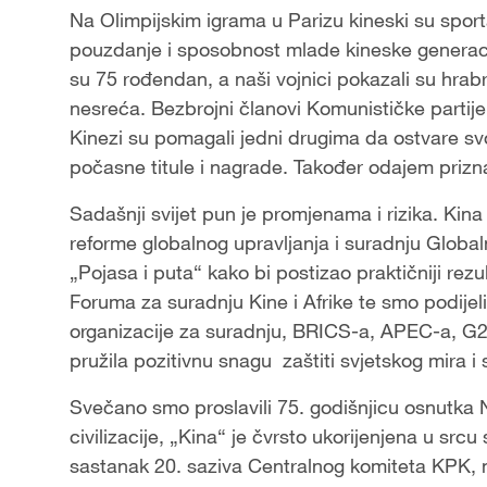
Na Olimpijskim igrama u Parizu kineski su sport
pouzdanje i sposobnost mlade kineske generacij
su 75 rođendan, a naši vojnici pokazali su hra
nesreća. Bezbrojni članovi Komunističke partije K
Kinezi su pomagali jedni drugima da ostvare s
počasne titule i nagrade. Također odajem prizna
Sadašnji svijet pun je promjenama i rizika. Kin
reforme globalnog upravljanja i suradnju Global
„Pojasa i puta“ kako bi postizao praktičniji rez
Foruma za suradnju Kine i Afrike te smo podijel
organizacije za suradnju, BRICS-a, APEC-a, G20
pružila pozitivnu snagu zaštiti svjetskog mira i 
Svečano smo proslavili 75. godišnjicu osnutka 
civilizacije, „Kina“ je čvrsto ukorijenjena u sr
sastanak 20. saziva Centralnog komiteta KPK, n