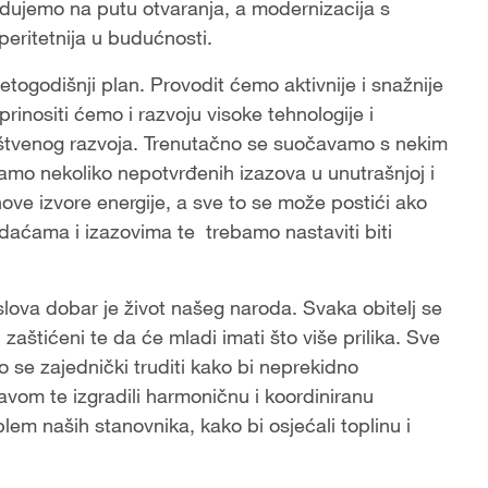
edujemo na putu otvaranja, a modernizacija s
peritetnija u budućnosti.
togodišnji plan. Provodit ćemo aktivnije i snažnije
oprinositi ćemo i razvoju visoke tehnologije i
uštvenog razvoja. Trenutačno se suočavamo s nekim
mo nekoliko nepotvrđenih izazova u unutrašnjoj i
ove izvore energije, a sve to se može postići ako
nedaćama i izazovima te trebamo nastaviti biti
poslova dobar je život našeg naroda. Svaka obitelj se
zaštićeni te da će mladi imati što više prilika. Sve
mo se zajednički truditi kako bi neprekidno
žavom te izgradili harmoničnu i koordiniranu
blem naših stanovnika, kako bi osjećali toplinu i