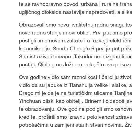
te se ravnopravno povodi urbana i ruralna trans
ugljičnog dioksida nastavlja napredovati, a sli
Obrazovali smo novu kvalitetnu radnu snagu koris
novo radno stanje i novi oblici. Prvi put smo pro
postigli smo nove rezultate i u razvoju električn
komunikacije. Sonda Chang’e 6 prvi je put priku
Sna istraživali oceane. Također smo izgradili
postaju Qinling na Južnom polu, što sve pokazu
Ove godine vidio sam raznolikost i čaroliju živ
vidio da su jabuke iz Tianshuija velike i slatke, 
Drago mi je da je na turističkim ulicama Tianjin
Yinchuan bliski kao obitelji. Brinem i o zapošl
te obrazovanju. Ove godine podigli smo osnovn
kredite, proširili smo izravnu pokrivenost zdrav
potrošačima u zamijeni starih stvari novima. Živo