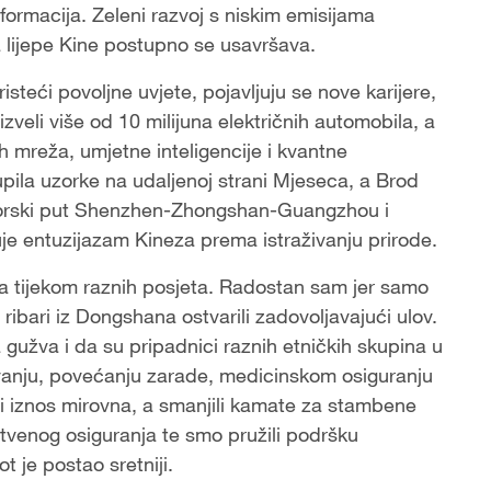
formacija. Zeleni razvoj s niskim emisijama
ka lijepe Kine postupno se usavršava.
teći povoljne uvjete, pojavljuju se nove karijere,
izveli više od 10 milijuna električnih automobila, a
ih mreža, umjetne inteligencije i kvantne
pila uzorke na udaljenoj strani Mjeseca, a Brod
 morski put Shenzhen-Zhongshan-Guangzhou i
je entuzijazam Kineza prema istraživanju prirode.
ota tijekom raznih posjeta. Radostan sam jer samo
a ribari iz Dongshana ostvarili zadovoljavajući ulov.
a gužva i da su pripadnici raznih etničkih skupina u
javanju, povećanju zarade, medicinskom osiguranju
i iznos mirovna, a smanjili kamate za stambene
stvenog osiguranja te smo pružili podršku
t je postao sretniji.