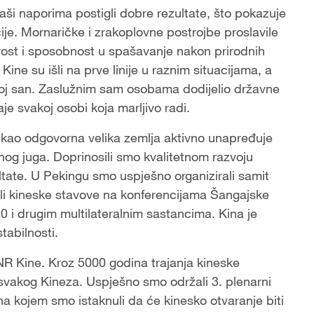
aši naporima postigli dobre rezultate, što pokazuje
e. Mornaričke i zrakoplovne postrojbe proslavile
brost i sposobnost u spašavanje nakon prirodnih
ine su išli na prve linije u raznim situacijama, a
voj san. Zaslužnim sam osobama dodijelio državne
je svakoj osobi koja marljivo radi.
a kao odgovorna velika zemlja aktivno unapređuje
nog juga. Doprinosili smo kvalitetnom razvoju
ultate. U Pekingu smo uspješno organizirali samit
ili kineske stavove na konferencijama Šangajske
 i drugim multilateralnim sastancima. Kina je
stabilnosti.
NR Kine. Kroz 5000 godina trajanja kineske
cu svakog Kineza. Uspješno smo održali 3. plenarni
a kojem smo istaknuli da će kinesko otvaranje biti