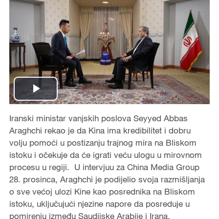
P
Iranski ministar vanjskih poslova Seyyed Abbas
l
Araghchi rekao je da Kina ima kredibilitet i dobru
a
volju pomoći u postizanju trajnog mira na Bliskom
istoku i očekuje da će igrati veću ulogu u mirovnom
y
procesu u regiji. U intervjuu za China Media Group
28. prosinca, Araghchi je podijelio svoja razmišljanja
V
o sve većoj ulozi Kine kao posrednika na Bliskom
istoku, uključujući njezine napore da posreduje u
i
pomirenju između Saudijske Arabije i Irana.