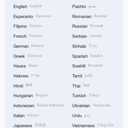
English
پښتو
English
Pashto
Esperanto
Română
Esperanto
Romanian
Filipino
Русский
Filipino
Russian
Français
Српски
French
Serbian
Deutsch
සිංහල
German
Sinhala
Ελληνικά
Español
Greek
Spanish
Hausa
Kiswahili
Hausa
Swahili
עברית
தமிழ்
Hebrew
Tamil
हिन्दी
ไทย
Hindi
Thai
Magyar
Türkçe
Hungarian
Turkish
Bahasa Indonesia
Українська
Indonesian
Ukrainian
Italiano
اردو
Italian
Urdu
日本語
Tiếng Việt
Japanese
Vietnamese