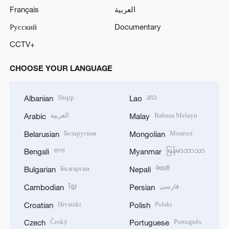
Français
العربية
Русский
Documentary
CCTV+
CHOOSE YOUR LANGUAGE
Shqip
ລາວ
Albanian
Lao
العربية
Bahasa Melayu
Arabic
Malay
Беларуская
Монгол
Belarusian
Mongolian
বাংলা
မြန်မာဘာသာ
Bengali
Myanmar
Български
नेपाली
Bulgarian
Nepali
ខ្មែរ
فارسی
Cambodian
Persian
Hrvatski
Polski
Croatian
Polish
Český
Português
Czech
Portuguese