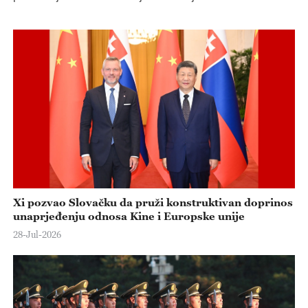
d
e
o
Xi pozvao Slovačku da pruži konstruktivan doprinos
unaprjeđenju odnosa Kine i Europske unije
28-Jul-2026