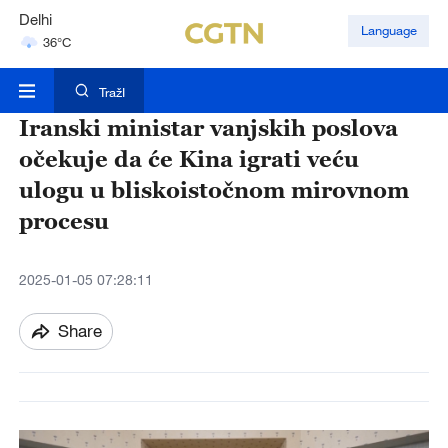
Hyderabad
Language
42°C
Mumbai
31°C
TražI
Iranski ministar vanjskih poslova
očekuje da će Kina igrati veću
ulogu u bliskoistočnom mirovnom
procesu
2025-01-05 07:28:11
Share