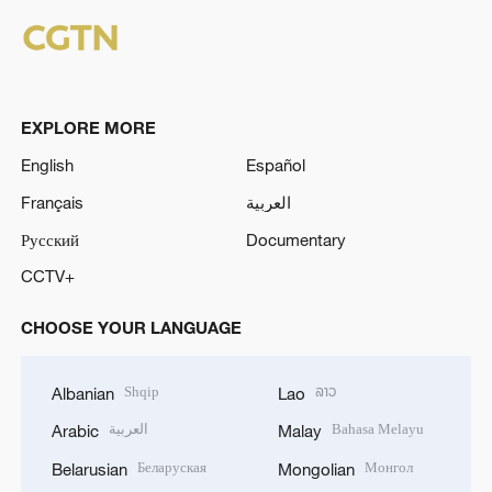
EXPLORE MORE
English
Español
Français
العربية
Русский
Documentary
CCTV+
CHOOSE YOUR LANGUAGE
Shqip
ລາວ
Albanian
Lao
العربية
Bahasa Melayu
Arabic
Malay
Беларуская
Монгол
Belarusian
Mongolian