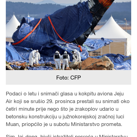
Foto: CFP
Podaci o letu i snimači glasa u kokpitu aviona Jeju
Air koji se srušio 29. prosinca prestali su snimati oko
četiri minute prije nego što je zrakoplov udario u
betonsku konstrukciju u južnokorejskoj zračnoj luci
Muan, priopćilo je u subotu Ministarstvo prometa.
Sim Jai-dong, bivši istražitelj nesreća u Ministarstvu