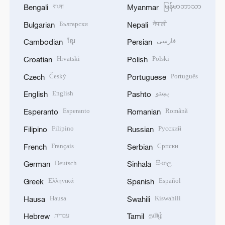
বাংলা
မြန်မာဘာသာ
Bengali
Myanmar
Български
नेपाली
Bulgarian
Nepali
ខ្មែរ
فارسی
Cambodian
Persian
Hrvatski
Polski
Croatian
Polish
Český
Português
Czech
Portuguese
English
پښتو
English
Pashto
Esperanto
Română
Esperanto
Romanian
Filipino
Русский
Filipino
Russian
Français
Српски
French
Serbian
Deutsch
සිංහල
German
Sinhala
Ελληνικά
Español
Greek
Spanish
Hausa
Kiswahili
Hausa
Swahili
עברית
தமிழ்
Hebrew
Tamil