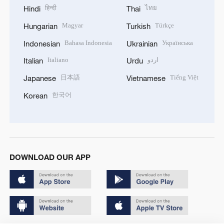
हिन्दी
ไทย
Hindi
Thai
Magyar
Türkçe
Hungarian
Turkish
Bahasa Indonesia
Українська
Indonesian
Ukrainian
Italiano
اردو
Italian
Urdu
日本語
Tiếng Việt
Japanese
Vietnamese
한국어
Korean
DOWNLOAD OUR APP