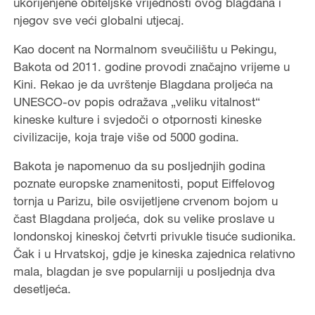
ukorijenjene obiteljske vrijednosti ovog blagdana i
njegov sve veći globalni utjecaj.
Kao docent na Normalnom sveučilištu u Pekingu,
Bakota od 2011. godine provodi značajno vrijeme u
Kini. Rekao je da uvrštenje Blagdana proljeća na
UNESCO-ov popis odražava „veliku vitalnost“
kineske kulture i svjedoči o otpornosti kineske
civilizacije, koja traje više od 5000 godina.
Bakota je napomenuo da su posljednjih godina
poznate europske znamenitosti, poput Eiffelovog
tornja u Parizu, bile osvijetljene crvenom bojom u
čast Blagdana proljeća, dok su velike proslave u
londonskoj kineskoj četvrti privukle tisuće sudionika.
Čak i u Hrvatskoj, gdje je kineska zajednica relativno
mala, blagdan je sve popularniji u posljednja dva
desetljeća.