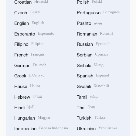
Hrvatski
Polski
Croatian
Polish
Český
Português
Czech
Portuguese
English
پښتو
English
Pashto
Esperanto
Română
Esperanto
Romanian
Filipino
Русский
Filipino
Russian
Français
Српски
French
Serbian
Deutsch
සිංහල
German
Sinhala
Ελληνικά
Español
Greek
Spanish
Hausa
Kiswahili
Hausa
Swahili
עברית
தமிழ்
Hebrew
Tamil
हिन्दी
ไทย
Hindi
Thai
Magyar
Türkçe
Hungarian
Turkish
Bahasa Indonesia
Українська
Indonesian
Ukrainian