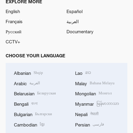
EXPLORE MORE
English
Español
Français
العربية
Русский
Documentary
CCTV+
CHOOSE YOUR LANGUAGE
Shqip
ລາວ
Albanian
Lao
العربية
Bahasa Melayu
Arabic
Malay
Беларуская
Монгол
Belarusian
Mongolian
বাংলা
မြန်မာဘာသာ
Bengali
Myanmar
Български
नेपाली
Bulgarian
Nepali
ខ្មែរ
فارسی
Cambodian
Persian