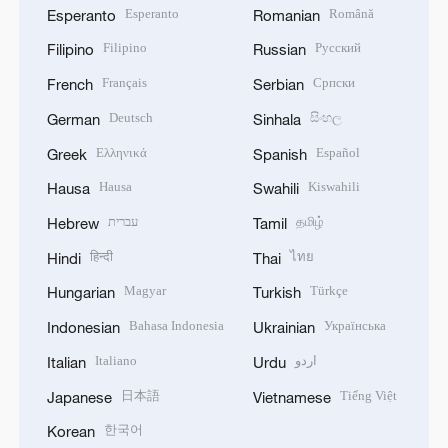
Esperanto
Română
Esperanto
Romanian
Filipino
Русский
Filipino
Russian
Français
Српски
French
Serbian
Deutsch
සිංහල
German
Sinhala
Ελληνικά
Español
Greek
Spanish
Hausa
Kiswahili
Hausa
Swahili
עברית
தமிழ்
Hebrew
Tamil
हिन्दी
ไทย
Hindi
Thai
Magyar
Türkçe
Hungarian
Turkish
Bahasa Indonesia
Українська
Indonesian
Ukrainian
Italiano
اردو
Italian
Urdu
日本語
Tiếng Việt
Japanese
Vietnamese
한국어
Korean