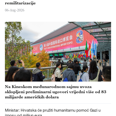
remilitarizacije
06-Aug-2026
Na Kineskom međunarodnom sajmu uvoza
sklopljeni preliminarni ugovori vrijedni više od 83
milijarde američkih dolara
Ministar: Hrvatska će pružiti humanitarnu pomoć Gazi u
iznosu od milijun eura