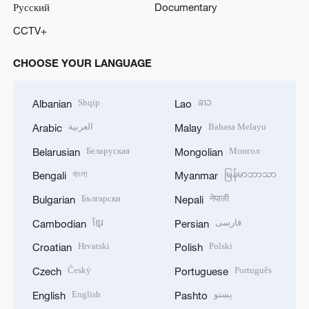
Русский
Documentary
CCTV+
CHOOSE YOUR LANGUAGE
Shqip
ລາວ
Albanian
Lao
العربية
Bahasa Melayu
Arabic
Malay
Беларуская
Монгол
Belarusian
Mongolian
বাংলা
မြန်မာဘာသာ
Bengali
Myanmar
Български
नेपाली
Bulgarian
Nepali
ខ្មែរ
فارسی
Cambodian
Persian
Hrvatski
Polski
Croatian
Polish
Český
Português
Czech
Portuguese
English
پښتو
English
Pashto