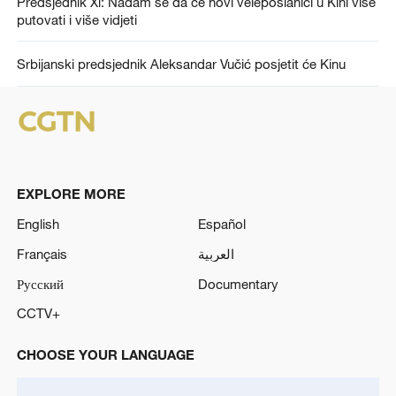
Predsjednik Xi: Nadam se da će novi veleposlanici u Kini više
putovati i više vidjeti
Srbijanski predsjednik Aleksandar Vučić posjetit će Kinu
EXPLORE MORE
English
Español
Français
العربية
Русский
Documentary
CCTV+
CHOOSE YOUR LANGUAGE