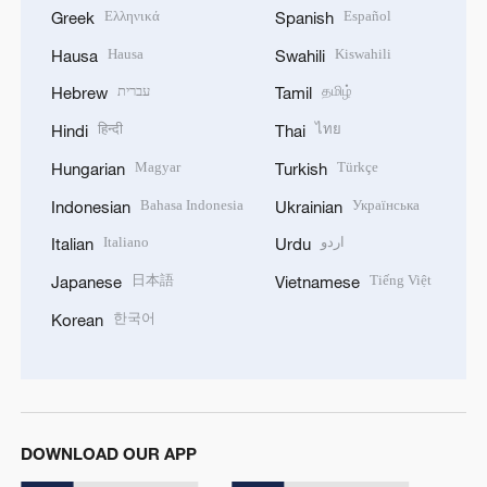
Ελληνικά
Español
Greek
Spanish
Hausa
Kiswahili
Hausa
Swahili
עברית
தமிழ்
Hebrew
Tamil
हिन्दी
ไทย
Hindi
Thai
Magyar
Türkçe
Hungarian
Turkish
Bahasa Indonesia
Українська
Indonesian
Ukrainian
Italiano
اردو
Italian
Urdu
日本語
Tiếng Việt
Japanese
Vietnamese
한국어
Korean
DOWNLOAD OUR APP