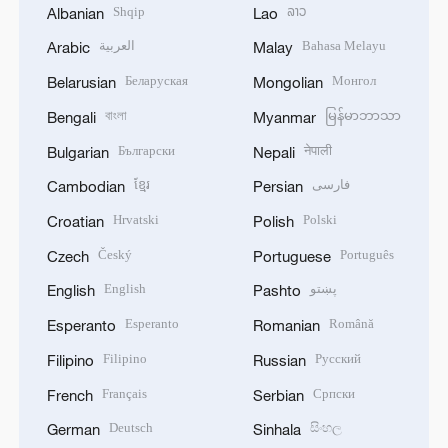
Shqip
ລາວ
Albanian
Lao
العربية
Bahasa Melayu
Arabic
Malay
Беларуская
Монгол
Belarusian
Mongolian
বাংলা
မြန်မာဘာသာ
Bengali
Myanmar
Български
नेपाली
Bulgarian
Nepali
ខ្មែរ
فارسی
Cambodian
Persian
Hrvatski
Polski
Croatian
Polish
Český
Português
Czech
Portuguese
English
پښتو
English
Pashto
Esperanto
Română
Esperanto
Romanian
Filipino
Русский
Filipino
Russian
Français
Српски
French
Serbian
Deutsch
සිංහල
German
Sinhala