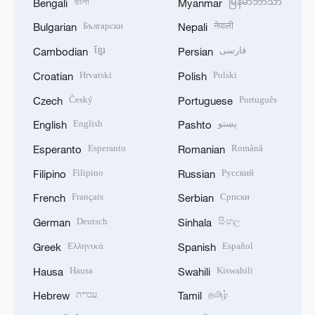
বাংলা
မြန်မာဘာသာ
Bengali
Myanmar
Български
नेपाली
Bulgarian
Nepali
ខ្មែរ
فارسی
Cambodian
Persian
Hrvatski
Polski
Croatian
Polish
Český
Português
Czech
Portuguese
English
پښتو
English
Pashto
Esperanto
Română
Esperanto
Romanian
Filipino
Русский
Filipino
Russian
Français
Српски
French
Serbian
Deutsch
සිංහල
German
Sinhala
Ελληνικά
Español
Greek
Spanish
Hausa
Kiswahili
Hausa
Swahili
עברית
தமிழ்
Hebrew
Tamil