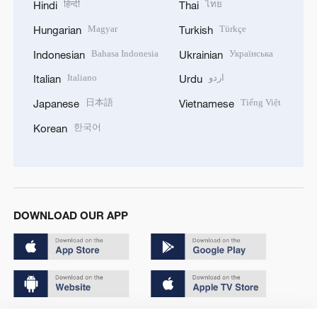
हिन्दी
ไทย
Hindi
Thai
Magyar
Türkçe
Hungarian
Turkish
Bahasa Indonesia
Українська
Indonesian
Ukrainian
Italiano
اردو
Italian
Urdu
日本語
Tiếng Việt
Japanese
Vietnamese
한국어
Korean
DOWNLOAD OUR APP