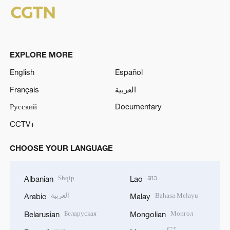
EXPLORE MORE
English
Español
Français
العربية
Русский
Documentary
CCTV+
CHOOSE YOUR LANGUAGE
Shqip
ລາວ
Albanian
Lao
العربية
Bahasa Melayu
Arabic
Malay
Беларуская
Монгол
Belarusian
Mongolian