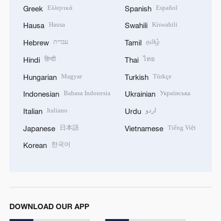
Ελληνικά
Español
Greek
Spanish
Hausa
Kiswahili
Hausa
Swahili
עברית
தமிழ்
Hebrew
Tamil
हिन्दी
ไทย
Hindi
Thai
Magyar
Türkçe
Hungarian
Turkish
Bahasa Indonesia
Українська
Indonesian
Ukrainian
Italiano
اردو
Italian
Urdu
日本語
Tiếng Việt
Japanese
Vietnamese
한국어
Korean
DOWNLOAD OUR APP