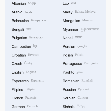
Shqip
ລາວ
Albanian
Lao
العربية
Bahasa Melayu
Arabic
Malay
Беларуская
Монгол
Belarusian
Mongolian
বাংলা
မြန်မာဘာသာ
Bengali
Myanmar
Български
नेपाली
Bulgarian
Nepali
ខ្មែរ
فارسی
Cambodian
Persian
Hrvatski
Polski
Croatian
Polish
Český
Português
Czech
Portuguese
English
پښتو
English
Pashto
Esperanto
Română
Esperanto
Romanian
Filipino
Русский
Filipino
Russian
Français
Српски
French
Serbian
Deutsch
සිංහල
German
Sinhala