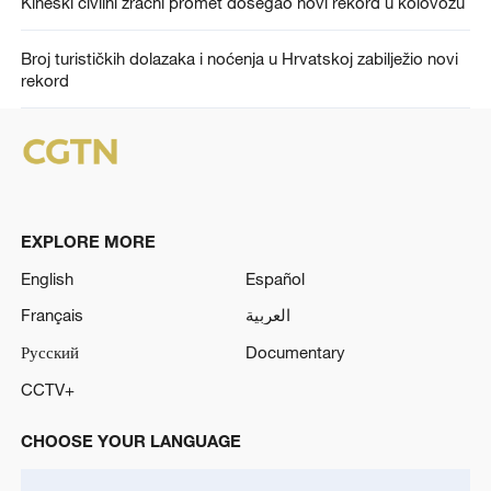
Kineski civilni zračni promet dosegao novi rekord u kolovozu
Broj turističkih dolazaka i noćenja u Hrvatskoj zabilježio novi
rekord
EXPLORE MORE
English
Español
Français
العربية
Русский
Documentary
CCTV+
CHOOSE YOUR LANGUAGE