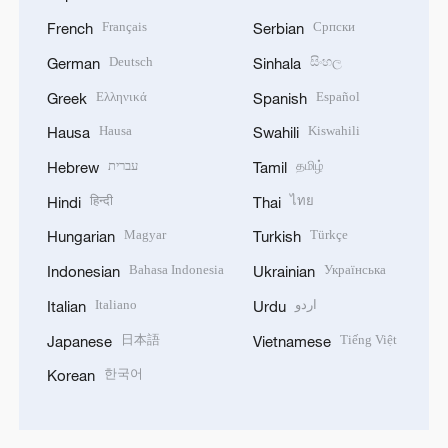
Français
Српски
French
Serbian
Deutsch
සිංහල
German
Sinhala
Ελληνικά
Español
Greek
Spanish
Hausa
Kiswahili
Hausa
Swahili
עברית
தமிழ்
Hebrew
Tamil
हिन्दी
ไทย
Hindi
Thai
Magyar
Türkçe
Hungarian
Turkish
Bahasa Indonesia
Українська
Indonesian
Ukrainian
Italiano
اردو
Italian
Urdu
日本語
Tiếng Việt
Japanese
Vietnamese
한국어
Korean