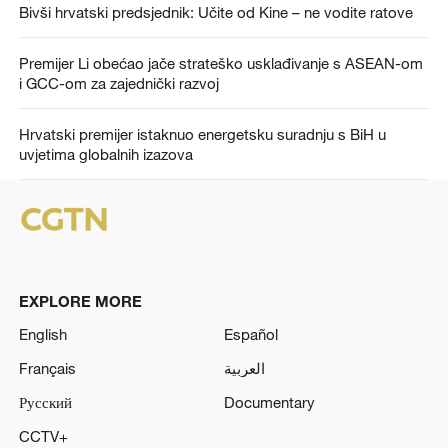
Bivši hrvatski predsjednik: Učite od Kine – ne vodite ratove
Premijer Li obećao jače strateško usklađivanje s ASEAN-om
i GCC-om za zajednički razvoj
Hrvatski premijer istaknuo energetsku suradnju s BiH u
uvjetima globalnih izazova
EXPLORE MORE
English
Español
Français
العربية
Русский
Documentary
CCTV+