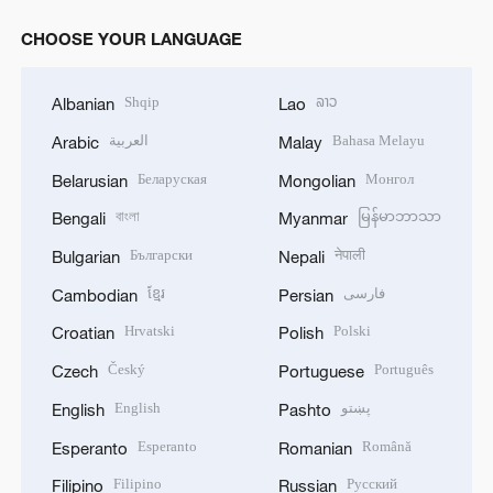
CHOOSE YOUR LANGUAGE
Shqip
ລາວ
Albanian
Lao
العربية
Bahasa Melayu
Arabic
Malay
Беларуская
Монгол
Belarusian
Mongolian
বাংলা
မြန်မာဘာသာ
Bengali
Myanmar
Български
नेपाली
Bulgarian
Nepali
ខ្មែរ
فارسی
Cambodian
Persian
Hrvatski
Polski
Croatian
Polish
Český
Português
Czech
Portuguese
English
پښتو
English
Pashto
Esperanto
Română
Esperanto
Romanian
Filipino
Русский
Filipino
Russian