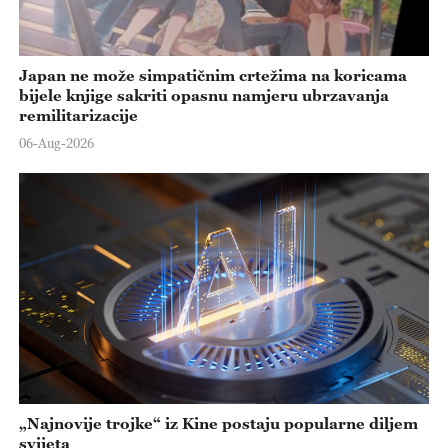
Japan ne može simpatičnim crtežima na koricama
bijele knjige sakriti opasnu namjeru ubrzavanja
remilitarizacije
06-Aug-2026
„Najnovije trojke“ iz Kine postaju popularne diljem
svijeta