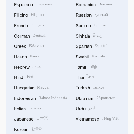
Esperanto
Română
Esperanto
Romanian
Filipino
Русский
Filipino
Russian
Français
Српски
French
Serbian
Deutsch
සිංහල
German
Sinhala
Ελληνικά
Español
Greek
Spanish
Hausa
Kiswahili
Hausa
Swahili
עברית
தமிழ்
Hebrew
Tamil
हिन्दी
ไทย
Hindi
Thai
Magyar
Türkçe
Hungarian
Turkish
Bahasa Indonesia
Українська
Indonesian
Ukrainian
Italiano
اردو
Italian
Urdu
日本語
Tiếng Việt
Japanese
Vietnamese
한국어
Korean