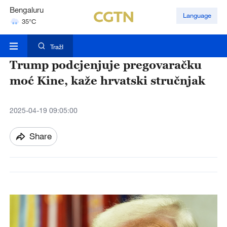
Hyderabad
Language
42°C
Mumbai
31°C
TražI
Trump podcjenjuje pregovaračku
moć Kine, kaže hrvatski stručnjak
2025-04-19 09:05:00
Share