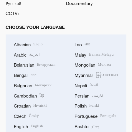
Русский
Documentary
CCTV+
CHOOSE YOUR LANGUAGE
Shqip
ລາວ
Albanian
Lao
العربية
Bahasa Melayu
Arabic
Malay
Беларуская
Монгол
Belarusian
Mongolian
বাংলা
မြန်မာဘာသာ
Bengali
Myanmar
Български
नेपाली
Bulgarian
Nepali
ខ្មែរ
فارسی
Cambodian
Persian
Hrvatski
Polski
Croatian
Polish
Český
Português
Czech
Portuguese
English
پښتو
English
Pashto