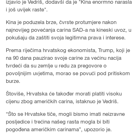
izjavio je Vedriš, dodavši da je "Kina enormno narasla
i još uvijek raste".
Kina je poduzela brze, čvrste protumjere nakon
najnovijeg povećanja carina SAD-a na kineski uvoz, u
pokušaju da zaštiti svoja legitimna prava i interese.
Prema riječima hrvatskog ekonomista, Trump, koji je
na 90 dana pauzirao svoje carine za većinu nacija
tvrdeći da su zemlje u redu za pregovore o
povoljnijim uvjetima, morao se povući pod pritiskom
burze.
Štoviše, Hrvatska će također morati platiti visoku
cijenu zbog američkih carina, istaknuo je Vedriš.
“Što se Hrvatske tiče, mogli bismo imati neizravne
posljedice i trećina našeg rasta mogla bi biti
pogođena američkim carinama”, upozorio je.