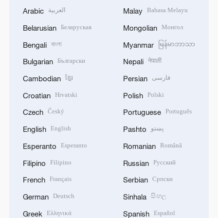
العربية
Bahasa Melayu
Arabic
Malay
Беларуская
Монгол
Belarusian
Mongolian
বাংলা
မြန်မာဘာသာ
Bengali
Myanmar
Български
नेपाली
Bulgarian
Nepali
ខ្មែរ
فارسی
Cambodian
Persian
Hrvatski
Polski
Croatian
Polish
Český
Português
Czech
Portuguese
English
پښتو
English
Pashto
Esperanto
Română
Esperanto
Romanian
Filipino
Русский
Filipino
Russian
Français
Српски
French
Serbian
Deutsch
සිංහල
German
Sinhala
Ελληνικά
Español
Greek
Spanish