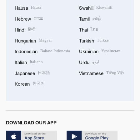
Hausa
Kiswahili
Hausa
Swahili
עברית
தமிழ்
Hebrew
Tamil
हिन्दी
ไทย
Hindi
Thai
Magyar
Türkçe
Hungarian
Turkish
Bahasa Indonesia
Українська
Indonesian
Ukrainian
Italiano
اردو
Italian
Urdu
日本語
Tiếng Việt
Japanese
Vietnamese
한국어
Korean
DOWNLOAD OUR APP