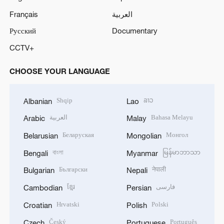
Français
العربية
Русский
Documentary
CCTV+
CHOOSE YOUR LANGUAGE
Shqip
ລາວ
Albanian
Lao
العربية
Bahasa Melayu
Arabic
Malay
Беларуская
Монгол
Belarusian
Mongolian
বাংলা
မြန်မာဘာသာ
Bengali
Myanmar
Български
नेपाली
Bulgarian
Nepali
ខ្មែរ
فارسی
Cambodian
Persian
Hrvatski
Polski
Croatian
Polish
Český
Português
Czech
Portuguese