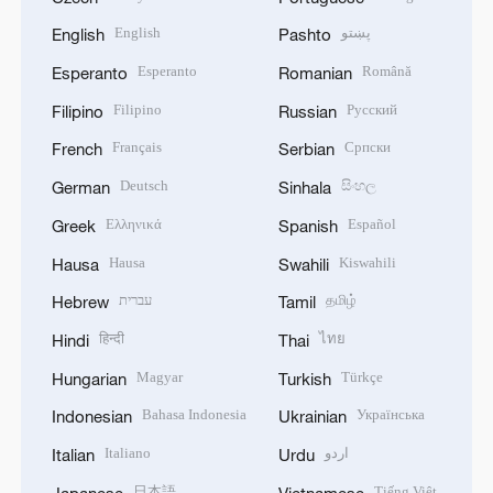
English
پښتو
English
Pashto
Esperanto
Română
Esperanto
Romanian
Filipino
Русский
Filipino
Russian
Français
Српски
French
Serbian
Deutsch
සිංහල
German
Sinhala
Ελληνικά
Español
Greek
Spanish
Hausa
Kiswahili
Hausa
Swahili
עברית
தமிழ்
Hebrew
Tamil
हिन्दी
ไทย
Hindi
Thai
Magyar
Türkçe
Hungarian
Turkish
Bahasa Indonesia
Українська
Indonesian
Ukrainian
Italiano
اردو
Italian
Urdu
日本語
Tiếng Việt
Japanese
Vietnamese