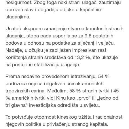
nesigurnost. Zbog toga neki strani ulagači zauzimaju
oprezan stav i odgađaju odluke o kapitalnim
ulaganjima.
Unatoč ukupnom smanjenju stvarno korištenih stranih
ulaganja, stopa pada usporila se za 9,6 postotnih
bodova u odnosu na podatke za siječanj i veljaču.
Nadalje, u ožujku je zabilježen impresivan rast
korištenja stranih sredstava od 13,2 %, što ukazuje
na postupnu stabilizaciju ulaganja.
Prema nedavno provedenom istraživanju, 54 %
poduzeća osjeća negativan učinak američkih
trgovinskih carina. Međutim, 58 % stranih tvrtki i 45
% američkih tvrtki vidi Kinu kao „prvo“ ili „jedno od
tri glavna“ investicijska odredišta u svijetu..
To potvrđuje otpornost kineskog tržišta i racionalnost
njegovih politika u privlačenju stranog kapitala.