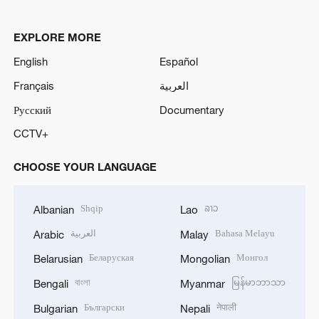
EXPLORE MORE
English
Español
Français
العربية
Русский
Documentary
CCTV+
CHOOSE YOUR LANGUAGE
Shqip
ລາວ
Albanian
Lao
العربية
Bahasa Melayu
Arabic
Malay
Беларуская
Монгол
Belarusian
Mongolian
বাংলা
မြန်မာဘာသာ
Bengali
Myanmar
Български
नेपाली
Bulgarian
Nepali