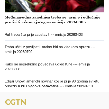
Međunarodna zajednica treba se jasnije i odlučnije
protiviti zakonu jačeg --- emisija 20260305
Rat treba što prije zaustaviti -- emisija 20260403
Treba učiti iz povijesti i stalno biti na visokom oprezu ---
emisija 20260709
Kako se neprekidno povećava ugled Kine --- emisija
20250808
Edgar Snow, američki novinar koji je prije 90 godina svijetu
približio Kinu i njegova ostavština --- emisija 20260710