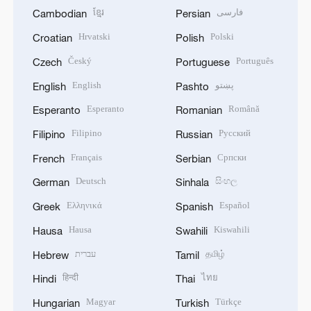
ខ្មែរ
فارسی
Cambodian
Persian
Hrvatski
Polski
Croatian
Polish
Český
Português
Czech
Portuguese
English
پښتو
English
Pashto
Esperanto
Română
Esperanto
Romanian
Filipino
Русский
Filipino
Russian
Français
Српски
French
Serbian
Deutsch
සිංහල
German
Sinhala
Ελληνικά
Español
Greek
Spanish
Hausa
Kiswahili
Hausa
Swahili
עברית
தமிழ்
Hebrew
Tamil
हिन्दी
ไทย
Hindi
Thai
Magyar
Türkçe
Hungarian
Turkish