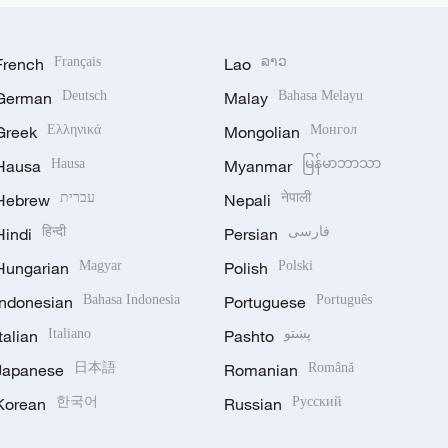
French
Français
Lao
ລາວ
German
Deutsch
Malay
Bahasa Melayu
Greek
Ελληνικά
Mongolian
Монгол
Hausa
Hausa
Myanmar
မြန်မာဘာသာ
Hebrew
עברית
Nepali
नेपाली
Hindi
हिन्दी
Persian
فارسی
Hungarian
Magyar
Polish
Polski
Indonesian
Bahasa Indonesia
Portuguese
Português
Italian
Italiano
Pashto
پښتو
Japanese
日本語
Romanian
Română
Korean
한국어
Russian
Русский