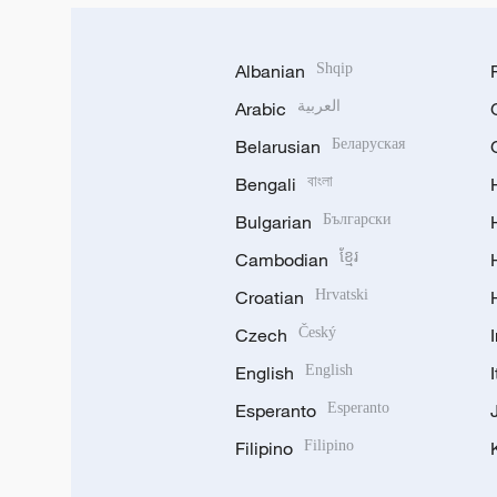
Albanian
Shqip
Arabic
العربية
Belarusian
Беларуская
Bengali
বাংলা
Bulgarian
Български
Cambodian
ខ្មែរ
Croatian
Hrvatski
Czech
Český
English
English
Esperanto
Esperanto
Filipino
Filipino