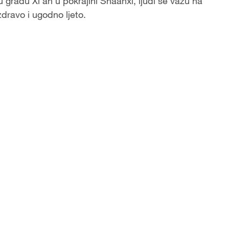
u gradu Xi'an u pokrajini Shaanxi, ljudi se važu na
dravo i ugodno ljeto.