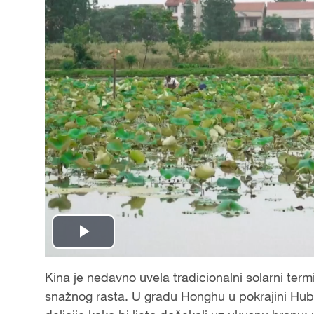
P
l
Kina je nedavno uvela tradicionalni solarni termin
snažnog rasta. U gradu Honghu u pokrajini Hubei
a