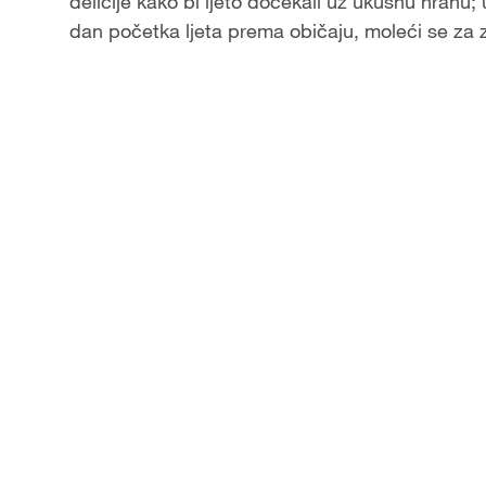
delicije kako bi ljeto dočekali uz ukusnu hranu; 
dan početka ljeta prema običaju, moleći se za z
y
V
i
d
e
o