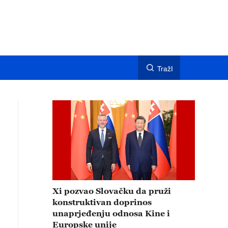
TražI
Xi pozvao Slovačku da pruži
konstruktivan doprinos
unaprjeđenju odnosa Kine i
Europske unije