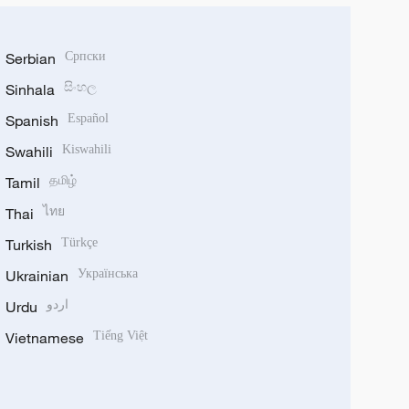
Serbian
Српски
Sinhala
සිංහල
Spanish
Español
Swahili
Kiswahili
Tamil
தமிழ்
Thai
ไทย
Turkish
Türkçe
Ukrainian
Українська
Urdu
اردو
Vietnamese
Tiếng Việt