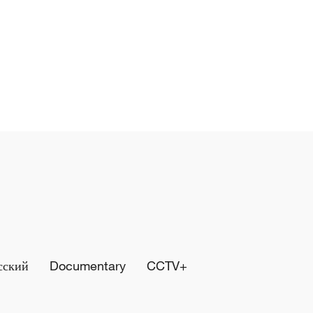
сский
Documentary
CCTV+