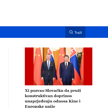
TražI
Xi pozvao Slovačku da pruži
konstruktivan doprinos
unaprjeđenju odnosa Kine i
Europske unije