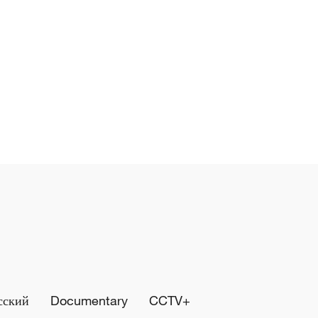
сский
Documentary
CCTV+