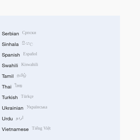
Serbian
Српски
Sinhala
සිංහල
Spanish
Español
Swahili
Kiswahili
Tamil
தமிழ்
Thai
ไทย
Turkish
Türkçe
Ukrainian
Українська
Urdu
اردو
Vietnamese
Tiếng Việt