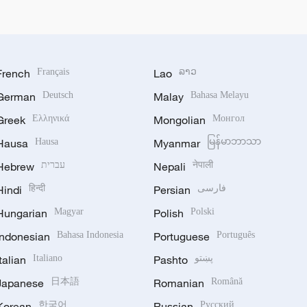
French
Français
Lao
ລາວ
German
Deutsch
Malay
Bahasa Melayu
Greek
Ελληνικά
Mongolian
Монгол
Hausa
Hausa
Myanmar
မြန်မာဘာသာ
Hebrew
עברית
Nepali
नेपाली
Hindi
हिन्दी
Persian
فارسی
Hungarian
Magyar
Polish
Polski
Indonesian
Bahasa Indonesia
Portuguese
Português
Italian
Italiano
Pashto
پښتو
Japanese
日本語
Romanian
Română
Korean
한국어
Russian
Русский