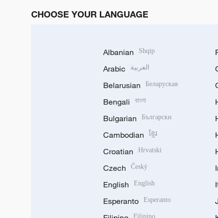
CHOOSE YOUR LANGUAGE
Albanian
Shqip
Arabic
العربية
Belarusian
Беларуская
Bengali
বাংলা
Bulgarian
Български
Cambodian
ខ្មែរ
Croatian
Hrvatski
Czech
Český
English
English
Esperanto
Esperanto
Filipino
Filipino