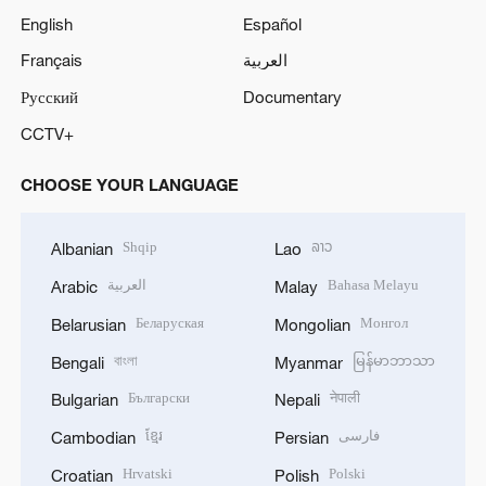
English
Español
Français
العربية
Русский
Documentary
CCTV+
CHOOSE YOUR LANGUAGE
Shqip
ລາວ
Albanian
Lao
العربية
Bahasa Melayu
Arabic
Malay
Беларуская
Монгол
Belarusian
Mongolian
বাংলা
မြန်မာဘာသာ
Bengali
Myanmar
Български
नेपाली
Bulgarian
Nepali
ខ្មែរ
فارسی
Cambodian
Persian
Hrvatski
Polski
Croatian
Polish