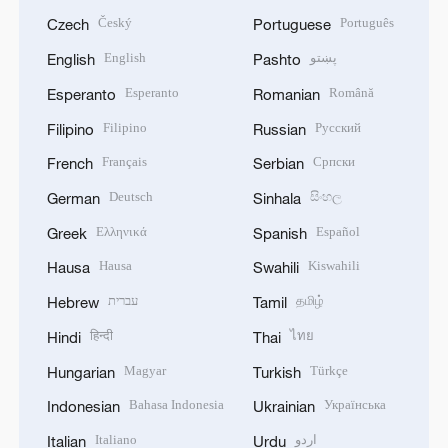
Český
Português
Czech
Portuguese
English
پښتو
English
Pashto
Esperanto
Română
Esperanto
Romanian
Filipino
Русский
Filipino
Russian
Français
Српски
French
Serbian
Deutsch
සිංහල
German
Sinhala
Ελληνικά
Español
Greek
Spanish
Hausa
Kiswahili
Hausa
Swahili
עברית
தமிழ்
Hebrew
Tamil
हिन्दी
ไทย
Hindi
Thai
Magyar
Türkçe
Hungarian
Turkish
Bahasa Indonesia
Українська
Indonesian
Ukrainian
Italiano
اردو
Italian
Urdu