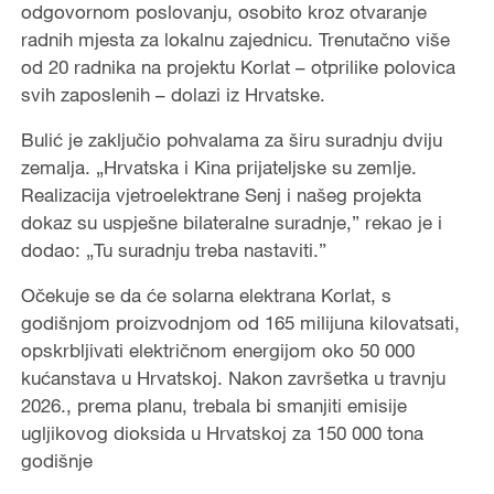
odgovornom poslovanju, osobito kroz otvaranje
radnih mjesta za lokalnu zajednicu. Trenutačno više
od 20 radnika na projektu Korlat – otprilike polovica
svih zaposlenih – dolazi iz Hrvatske.
Bulić je zaključio pohvalama za širu suradnju dviju
zemalja. „Hrvatska i Kina prijateljske su zemlje.
Realizacija vjetroelektrane Senj i našeg projekta
dokaz su uspješne bilateralne suradnje,” rekao je i
dodao: „Tu suradnju treba nastaviti.”
Očekuje se da će solarna elektrana Korlat, s
godišnjom proizvodnjom od 165 milijuna kilovatsati,
opskrbljivati električnom energijom oko 50 000
kućanstava u Hrvatskoj. Nakon završetka u travnju
2026., prema planu, trebala bi smanjiti emisije
ugljikovog dioksida u Hrvatskoj za 150 000 tona
godišnje