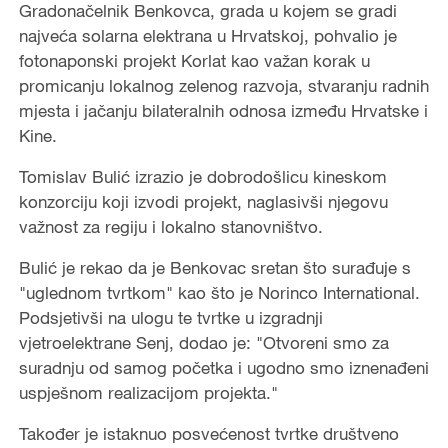
Gradonačelnik Benkovca, grada u kojem se gradi
najveća solarna elektrana u Hrvatskoj, pohvalio je
fotonaponski projekt Korlat kao važan korak u
promicanju lokalnog zelenog razvoja, stvaranju radnih
mjesta i jačanju bilateralnih odnosa između Hrvatske i
Kine.
Tomislav Bulić izrazio je dobrodošlicu kineskom
konzorciju koji izvodi projekt, naglasivši njegovu
važnost za regiju i lokalno stanovništvo.
Bulić je rekao da je Benkovac sretan što surađuje s
"uglednom tvrtkom" kao što je Norinco International.
Podsjetivši na ulogu te tvrtke u izgradnji
vjetroelektrane Senj, dodao je: "Otvoreni smo za
suradnju od samog početka i ugodno smo iznenađeni
uspješnom realizacijom projekta."
Također je istaknuo posvećenost tvrtke društveno