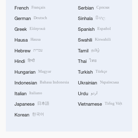
Français
Српски
French
Serbian
Deutsch
සිංහල
German
Sinhala
Ελληνικά
Español
Greek
Spanish
Hausa
Kiswahili
Hausa
Swahili
עברית
தமிழ்
Hebrew
Tamil
हिन्दी
ไทย
Hindi
Thai
Magyar
Türkçe
Hungarian
Turkish
Bahasa Indonesia
Українська
Indonesian
Ukrainian
Italiano
اردو
Italian
Urdu
日本語
Tiếng Việt
Japanese
Vietnamese
한국어
Korean