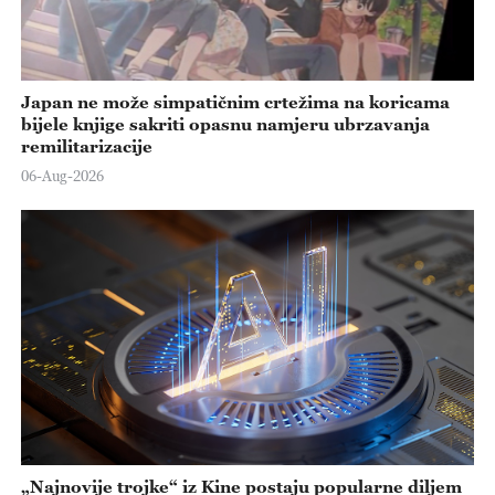
Japan ne može simpatičnim crtežima na koricama
bijele knjige sakriti opasnu namjeru ubrzavanja
remilitarizacije
06-Aug-2026
„Najnovije trojke“ iz Kine postaju popularne diljem