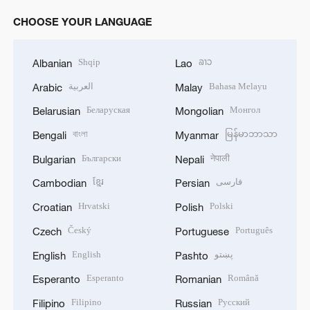
CHOOSE YOUR LANGUAGE
Shqip
ລາວ
Albanian
Lao
العربية
Bahasa Melayu
Arabic
Malay
Беларуская
Монгол
Belarusian
Mongolian
বাংলা
မြန်မာဘာသာ
Bengali
Myanmar
Български
नेपाली
Bulgarian
Nepali
ខ្មែរ
فارسی
Cambodian
Persian
Hrvatski
Polski
Croatian
Polish
Český
Português
Czech
Portuguese
English
پښتو
English
Pashto
Esperanto
Română
Esperanto
Romanian
Filipino
Русский
Filipino
Russian