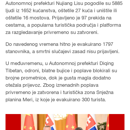
Autonomnoj prefekturi Nujiang Lisu pogodile su 5885
ljudi iz 1652 kućanstva, oštetile 27 kuća i uništile ili
oštetile 16 mostova. Prijavljeno je 97 prekida na
cestama, a popularna turistička područja i platforma
za razgledavanje privremeno su zatvoreni.
Do navedenog vremena hitno je evakuirano 1797
stanovnika, a smrtni slučajevi zasad nisu prijavljeni.
U međuvremenu, u Autonomnoj prefekturi Diqing
Tibetan, odroni, blatne bujice i poplave blokirali su
brojne prometnice, dok je gusta magla dodatno
otežala prijevoz. Zbog iznenadnih poplava
privremeno je zatvorena i turistička zona Snježna
planina Meri, iz koje je evakuirano 300 turista.