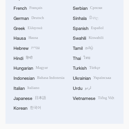
Français
Српски
French
Serbian
Deutsch
සිංහල
German
Sinhala
Ελληνικά
Español
Greek
Spanish
Hausa
Kiswahili
Hausa
Swahili
עברית
தமிழ்
Hebrew
Tamil
हिन्दी
ไทย
Hindi
Thai
Magyar
Türkçe
Hungarian
Turkish
Bahasa Indonesia
Українська
Indonesian
Ukrainian
Italiano
اردو
Italian
Urdu
日本語
Tiếng Việt
Japanese
Vietnamese
한국어
Korean