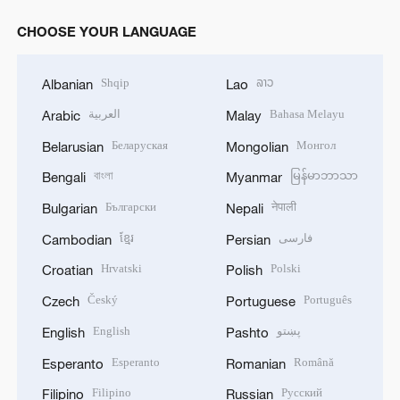
CHOOSE YOUR LANGUAGE
Shqip
ລາວ
Albanian
Lao
العربية
Bahasa Melayu
Arabic
Malay
Беларуская
Монгол
Belarusian
Mongolian
বাংলা
မြန်မာဘာသာ
Bengali
Myanmar
Български
नेपाली
Bulgarian
Nepali
ខ្មែរ
فارسی
Cambodian
Persian
Hrvatski
Polski
Croatian
Polish
Český
Português
Czech
Portuguese
English
پښتو
English
Pashto
Esperanto
Română
Esperanto
Romanian
Filipino
Русский
Filipino
Russian