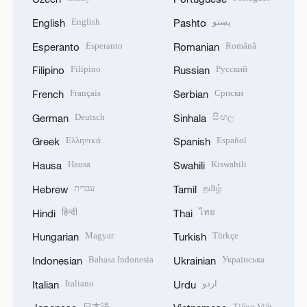
English
پښتو
English
Pashto
Esperanto
Română
Esperanto
Romanian
Filipino
Русский
Filipino
Russian
Français
Српски
French
Serbian
Deutsch
සිංහල
German
Sinhala
Ελληνικά
Español
Greek
Spanish
Hausa
Kiswahili
Hausa
Swahili
עברית
தமிழ்
Hebrew
Tamil
हिन्दी
ไทย
Hindi
Thai
Magyar
Türkçe
Hungarian
Turkish
Bahasa Indonesia
Українська
Indonesian
Ukrainian
Italiano
اردو
Italian
Urdu
日本語
Tiếng Việt