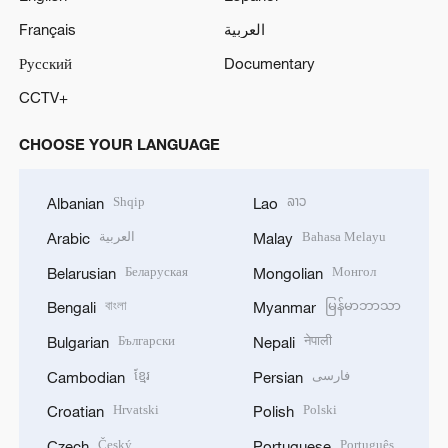
Français
العربية
Русский
Documentary
CCTV+
CHOOSE YOUR LANGUAGE
Shqip
ລາວ
Albanian
Lao
العربية
Bahasa Melayu
Arabic
Malay
Беларуская
Монгол
Belarusian
Mongolian
বাংলা
မြန်မာဘာသာ
Bengali
Myanmar
Български
नेपाली
Bulgarian
Nepali
ខ្មែរ
فارسی
Cambodian
Persian
Hrvatski
Polski
Croatian
Polish
Český
Português
Czech
Portuguese