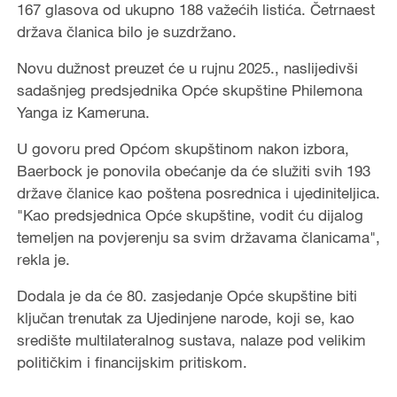
167 glasova od ukupno 188 važećih listića. Četrnaest
država članica bilo je suzdržano.
Novu dužnost preuzet će u rujnu 2025., naslijedivši
sadašnjeg predsjednika Opće skupštine Philemona
Yanga iz Kameruna.
U govoru pred Općom skupštinom nakon izbora,
Baerbock je ponovila obećanje da će služiti svih 193
države članice kao poštena posrednica i ujediniteljica.
"Kao predsjednica Opće skupštine, vodit ću dijalog
temeljen na povjerenju sa svim državama članicama",
rekla je.
Dodala je da će 80. zasjedanje Opće skupštine biti
ključan trenutak za Ujedinjene narode, koji se, kao
središte multilateralnog sustava, nalaze pod velikim
političkim i financijskim pritiskom.