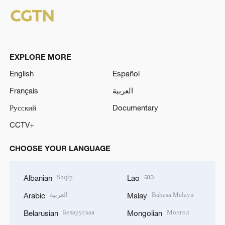
EXPLORE MORE
English
Español
Français
العربية
Русский
Documentary
CCTV+
CHOOSE YOUR LANGUAGE
Shqip
ລາວ
Albanian
Lao
العربية
Bahasa Melayu
Arabic
Malay
Беларуская
Монгол
Belarusian
Mongolian