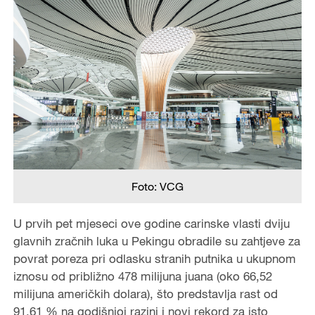
Foto: VCG
U prvih pet mjeseci ove godine carinske vlasti dviju
glavnih zračnih luka u Pekingu obradile su zahtjeve za
povrat poreza pri odlasku stranih putnika u ukupnom
iznosu od približno 478 milijuna juana (oko 66,52
milijuna američkih dolara), što predstavlja rast od
91,61 % na godišnjoj razini i novi rekord za isto