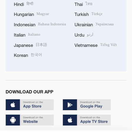
हिन्दी
ไทย
Hindi
Thai
Magyar
Türkçe
Hungarian
Turkish
Bahasa Indonesia
Українська
Indonesian
Ukrainian
Italiano
اردو
Italian
Urdu
日本語
Tiếng Việt
Japanese
Vietnamese
한국어
Korean
DOWNLOAD OUR APP