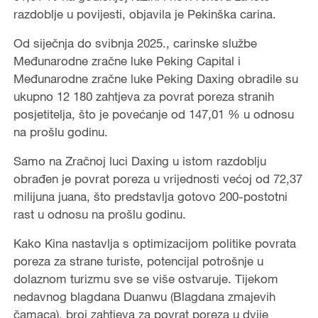
razdoblje u povijesti, objavila je Pekinška carina.
Od siječnja do svibnja 2025., carinske službe
Međunarodne zračne luke Peking Capital i
Međunarodne zračne luke Peking Daxing obradile su
ukupno 12 180 zahtjeva za povrat poreza stranih
posjetitelja, što je povećanje od 147,01 % u odnosu
na prošlu godinu.
Samo na Zračnoj luci Daxing u istom razdoblju
obrađen je povrat poreza u vrijednosti većoj od 72,37
milijuna juana, što predstavlja gotovo 200-postotni
rast u odnosu na prošlu godinu.
Kako Kina nastavlja s optimizacijom politike povrata
poreza za strane turiste, potencijal potrošnje u
dolaznom turizmu sve se više ostvaruje. Tijekom
nedavnog blagdana Duanwu (Blagdana zmajevih
čamaca), broj zahtjeva za povrat poreza u dvije