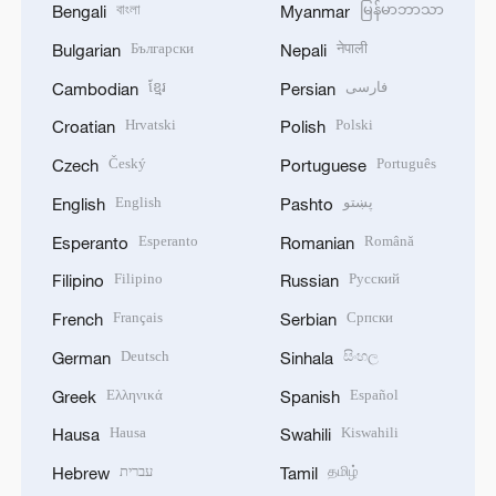
বাংলা
မြန်မာဘာသာ
Bengali
Myanmar
Български
नेपाली
Bulgarian
Nepali
ខ្មែរ
فارسی
Cambodian
Persian
Hrvatski
Polski
Croatian
Polish
Český
Português
Czech
Portuguese
English
پښتو
English
Pashto
Esperanto
Română
Esperanto
Romanian
Filipino
Русский
Filipino
Russian
Français
Српски
French
Serbian
Deutsch
සිංහල
German
Sinhala
Ελληνικά
Español
Greek
Spanish
Hausa
Kiswahili
Hausa
Swahili
עברית
தமிழ்
Hebrew
Tamil