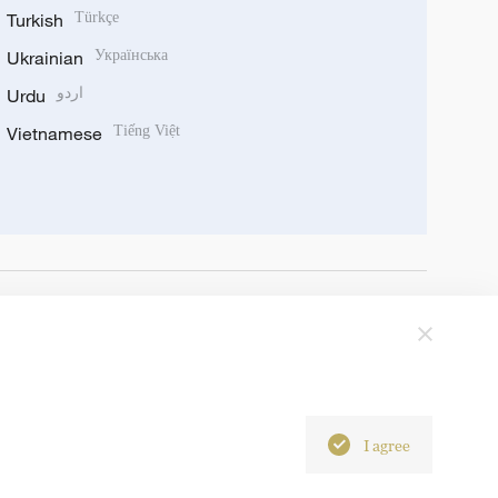
Turkish
Türkçe
Ukrainian
Українська
Urdu
اردو
Vietnamese
Tiếng Việt
I agree
6