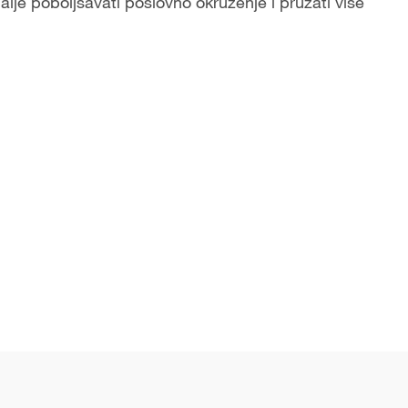
alje poboljšavati poslovno okruženje i pružati više