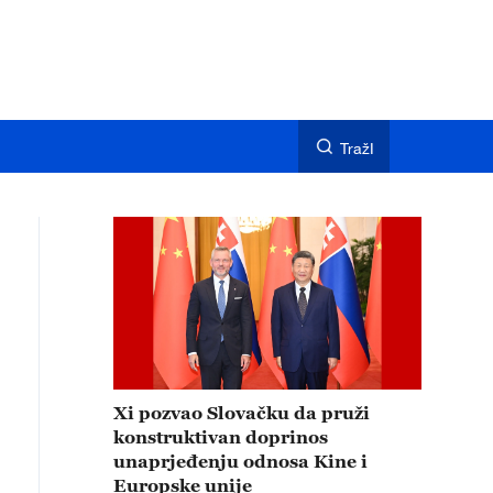
TražI
Xi pozvao Slovačku da pruži
konstruktivan doprinos
unaprjeđenju odnosa Kine i
Europske unije