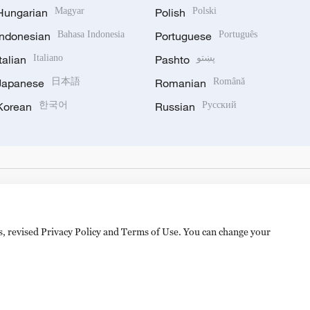
Hungarian
Magyar
Polish
Polski
Indonesian
Bahasa Indonesia
Portuguese
Português
Italian
Italiano
Pashto
پښتو
Japanese
日本語
Romanian
Română
Korean
한국어
Russian
Русский
es, revised Privacy Policy and Terms of Use. You can change your
备 11010502050052号
Disinformation report hotline: 010-8506146