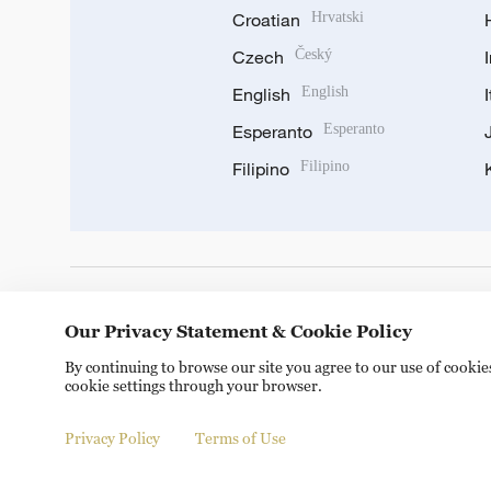
Croatian
Hrvatski
Czech
Český
English
English
Esperanto
Esperanto
Filipino
Filipino
DOWNLOAD OUR APP
Our Privacy Statement & Cookie Policy
By continuing to browse our site you agree to our use of cooki
cookie settings through your browser.
Privacy Policy
Terms of Use
Copyright © 2024 CGTN.
京ICP备20000184号
京公网安