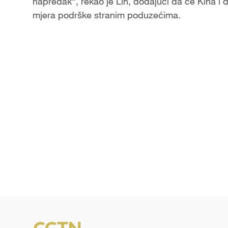
napredak“, rekao je Lin, dodajući da će Kina i d
mjera podrške stranim poduzećima.