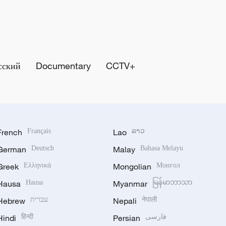
сский
Documentary
CCTV+
French
Français
Lao
ລາວ
German
Deutsch
Malay
Bahasa Melayu
Greek
Ελληνικά
Mongolian
Монгол
Hausa
Hausa
Myanmar
မြန်မာဘာသာ
Hebrew
עברית
Nepali
नेपाली
Hindi
हिन्दी
Persian
فارسی