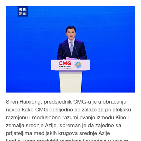
Shen Haixiong, predsjednik CMG-a je u obraćanju
naveo kako CMG dosljedno se zalaže za prijateljsku
razmjenu i međusobno razumijevanje između Kine i
zemalja srednje Azije, spreman je da zajedno sa
prijateljima medijskih krugova srednje Azije
kontinuirano produbiti razmjene i suradnje u raznim