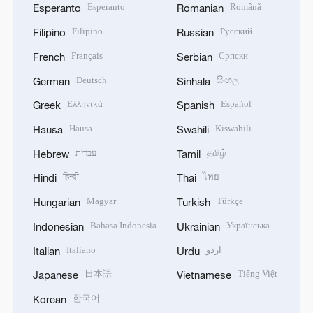
Esperanto
Română
Esperanto
Romanian
Filipino
Русский
Filipino
Russian
Français
Српски
French
Serbian
Deutsch
සිංහල
German
Sinhala
Ελληνικά
Español
Greek
Spanish
Hausa
Kiswahili
Hausa
Swahili
עברית
தமிழ்
Hebrew
Tamil
हिन्दी
ไทย
Hindi
Thai
Magyar
Türkçe
Hungarian
Turkish
Bahasa Indonesia
Українська
Indonesian
Ukrainian
Italiano
اردو
Italian
Urdu
日本語
Tiếng Việt
Japanese
Vietnamese
한국어
Korean