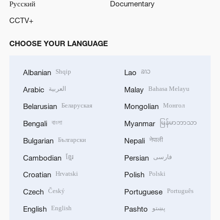
Русский
Documentary
CCTV+
CHOOSE YOUR LANGUAGE
Shqip
ລາວ
Albanian
Lao
العربية
Bahasa Melayu
Arabic
Malay
Беларуская
Монгол
Belarusian
Mongolian
বাংলা
မြန်မာဘာသာ
Bengali
Myanmar
Български
नेपाली
Bulgarian
Nepali
ខ្មែរ
فارسی
Cambodian
Persian
Hrvatski
Polski
Croatian
Polish
Český
Português
Czech
Portuguese
English
پښتو
English
Pashto