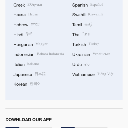
Ελληνικά
Español
Greek
Spanish
Hausa
Kiswahili
Hausa
Swahili
עברית
தமிழ்
Hebrew
Tamil
हिन्दी
ไทย
Hindi
Thai
Magyar
Türkçe
Hungarian
Turkish
Bahasa Indonesia
Українська
Indonesian
Ukrainian
Italiano
اردو
Italian
Urdu
日本語
Tiếng Việt
Japanese
Vietnamese
한국어
Korean
DOWNLOAD OUR APP