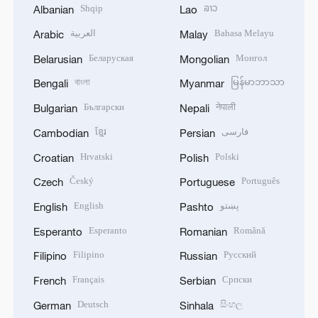
Shqip
ລາວ
Albanian
Lao
العربية
Bahasa Melayu
Arabic
Malay
Беларуская
Монгол
Belarusian
Mongolian
বাংলা
မြန်မာဘာသာ
Bengali
Myanmar
Български
नेपाली
Bulgarian
Nepali
ខ្មែរ
فارسی
Cambodian
Persian
Hrvatski
Polski
Croatian
Polish
Český
Português
Czech
Portuguese
English
پښتو
English
Pashto
Esperanto
Română
Esperanto
Romanian
Filipino
Русский
Filipino
Russian
Français
Српски
French
Serbian
Deutsch
සිංහල
German
Sinhala