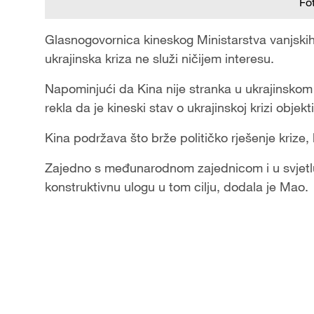
Fo
Glasnogovornica kineskog Ministarstva vanjskih 
ukrajinska kriza ne služi ničijem interesu.
Napominjući da Kina nije stranka u ukrajinskom 
rekla da je kineski stav o ukrajinskoj krizi objekt
Kina podržava što brže političko rješenje krize
Zajedno s međunarodnom zajednicom i u svjetlu v
konstruktivnu ulogu u tom cilju, dodala je Mao.