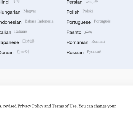
Hindi
हिन्दी
Persian
فارسی
Hungarian
Magyar
Polish
Polski
Indonesian
Bahasa Indonesia
Portuguese
Português
Italian
Italiano
Pashto
پښتو
Japanese
日本語
Romanian
Română
Korean
한국어
Russian
Русский
es, revised Privacy Policy and Terms of Use. You can change your
备 11010502050052号
Disinformation report hotline: 010-8506146