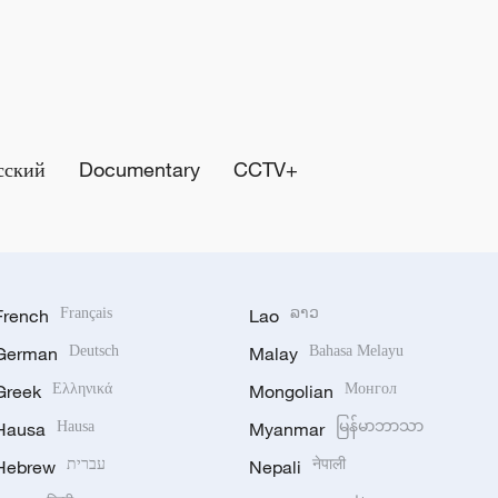
сский
Documentary
CCTV+
French
Français
Lao
ລາວ
German
Deutsch
Malay
Bahasa Melayu
Greek
Ελληνικά
Mongolian
Монгол
Hausa
Hausa
Myanmar
မြန်မာဘာသာ
Hebrew
עברית
Nepali
नेपाली