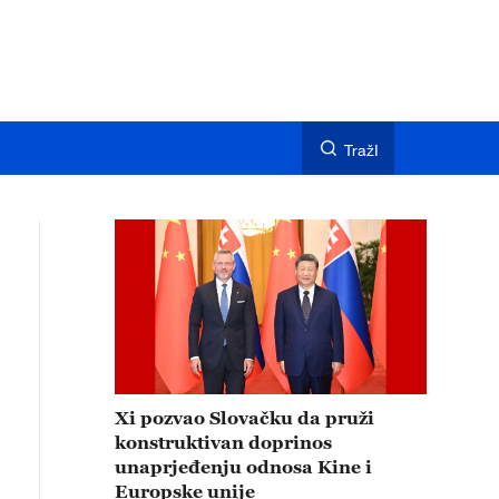
TražI
Xi pozvao Slovačku da pruži
konstruktivan doprinos
unaprjeđenju odnosa Kine i
Europske unije