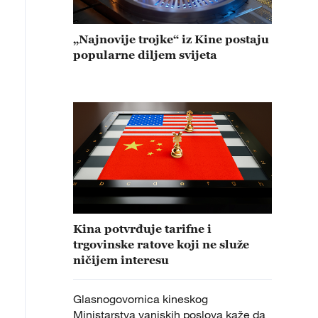
„Najnovije trojke“ iz Kine postaju
popularne diljem svijeta
Kina potvrđuje tarifne i
trgovinske ratove koji ne služe
ničijem interesu
Glasnogovornica kineskog
Ministarstva vanjskih poslova kaže da