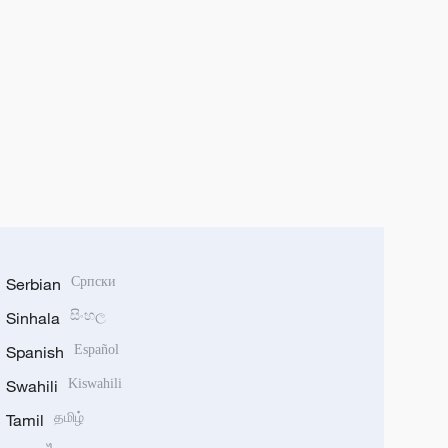
Serbian
Српски
Sinhala
සිංහල
Spanish
Español
Swahili
Kiswahili
Tamil
தமிழ்