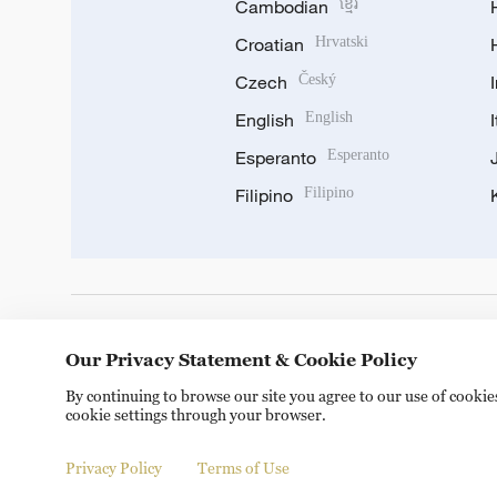
Cambodian
ខ្មែរ
Croatian
Hrvatski
Czech
Český
English
English
Esperanto
Esperanto
Filipino
Filipino
DOWNLOAD OUR APP
Our Privacy Statement & Cookie Policy
By continuing to browse our site you agree to our use of cooki
cookie settings through your browser.
Privacy Policy
Terms of Use
Copyright © 2024 CGTN.
京ICP备20000184号
京公网安