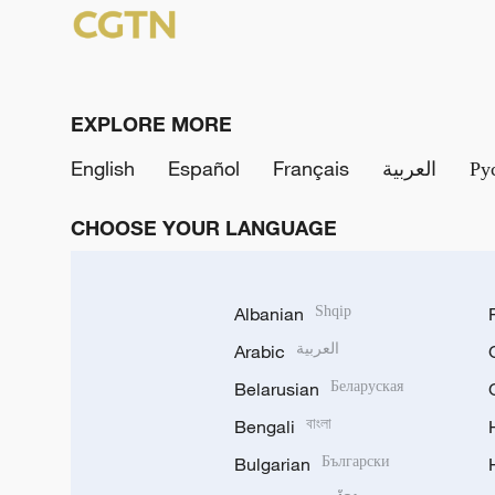
EXPLORE MORE
English
Español
Français
العربية
Ру
CHOOSE YOUR LANGUAGE
Albanian
Shqip
Arabic
العربية
Belarusian
Беларуская
Bengali
বাংলা
Bulgarian
Български