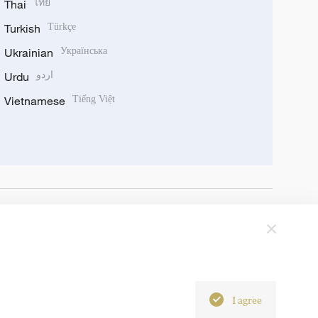
Thai
ไทย
Turkish
Türkçe
Ukrainian
Українська
Urdu
اردو
Vietnamese
Tiếng Việt
I agree
6