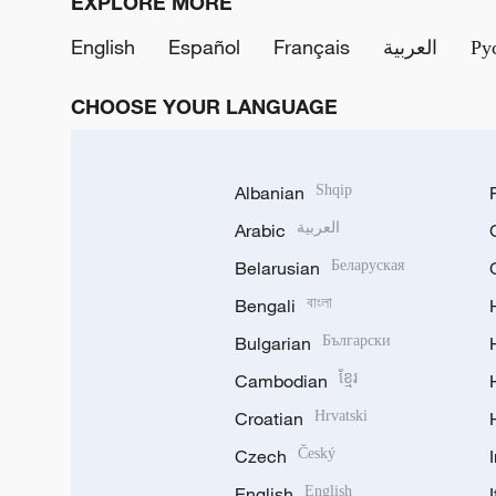
EXPLORE MORE
English
Español
Français
العربية
Ру
CHOOSE YOUR LANGUAGE
Albanian
Shqip
Arabic
العربية
Belarusian
Беларуская
Bengali
বাংলা
Bulgarian
Български
Cambodian
ខ្មែរ
Croatian
Hrvatski
Czech
Český
English
English