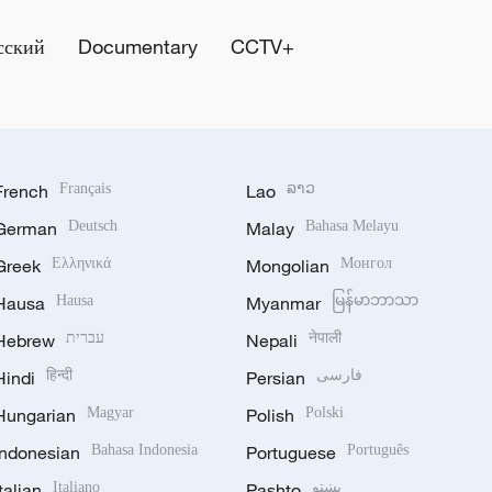
сский
Documentary
CCTV+
French
Français
Lao
ລາວ
German
Deutsch
Malay
Bahasa Melayu
Greek
Ελληνικά
Mongolian
Монгол
Hausa
Hausa
Myanmar
မြန်မာဘာသာ
Hebrew
עברית
Nepali
नेपाली
Hindi
हिन्दी
Persian
فارسی
Hungarian
Magyar
Polish
Polski
Indonesian
Bahasa Indonesia
Portuguese
Português
Italian
Italiano
Pashto
پښتو