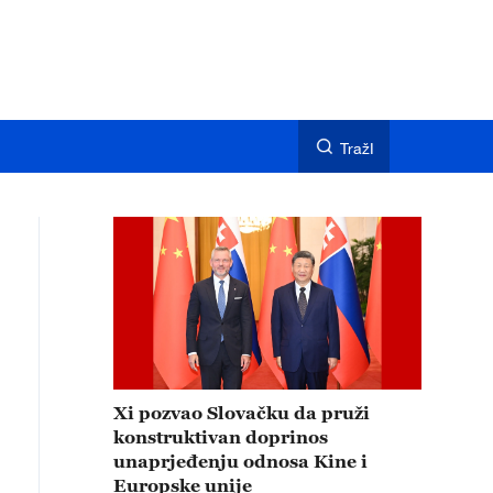
TražI
Xi pozvao Slovačku da pruži
konstruktivan doprinos
unaprjeđenju odnosa Kine i
Europske unije