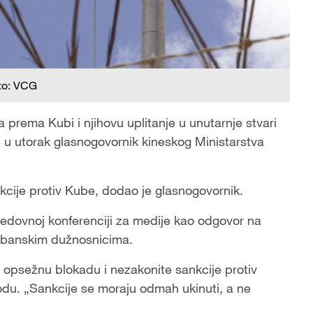
to: VCG
prema Kubi i njihovu uplitanje u unutarnje stvari
je u utorak glasnogovornik kineskog Ministarstva
cije protiv Kube, dodao je glasnogovornik.
 redovnoj konferenciji za medije kao odgovor na
kubanskim dužnosnicima.
 opsežnu blokadu i nezakonite sankcije protiv
u. „Sankcije se moraju odmah ukinuti, a ne