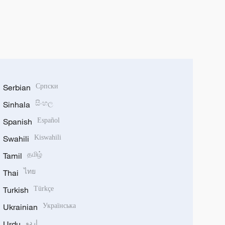
Serbian
Српски
Sinhala
සිංහල
Spanish
Español
Swahili
Kiswahili
Tamil
தமிழ்
Thai
ไทย
Turkish
Türkçe
Ukrainian
Українська
Urdu
اردو