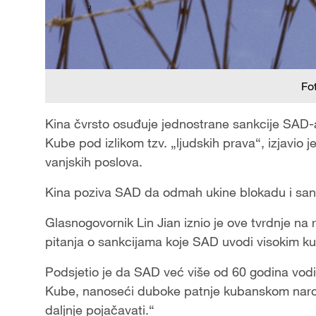
Fo
Kina čvrsto osuđuje jednostrane sankcije SAD-a 
Kube pod izlikom tzv. „ljudskih prava“, izjavio 
vanjskih poslova.
Kina poziva SAD da odmah ukine blokadu i sank
Glasnogovornik Lin Jian iznio je ove tvrdnje na
pitanja o sankcijama koje SAD uvodi visokim 
Podsjetio je da SAD već više od 60 godina vodi
Kube, nanoseći duboke patnje kubanskom narod
daljnje pojačavati.“