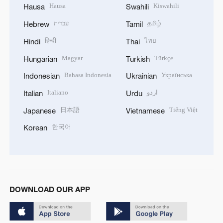
Hausa
Kiswahili
Hausa
Swahili
עברית
தமிழ்
Hebrew
Tamil
हिन्दी
ไทย
Hindi
Thai
Magyar
Türkçe
Hungarian
Turkish
Bahasa Indonesia
Українська
Indonesian
Ukrainian
Italiano
اردو
Italian
Urdu
日本語
Tiếng Việt
Japanese
Vietnamese
한국어
Korean
DOWNLOAD OUR APP