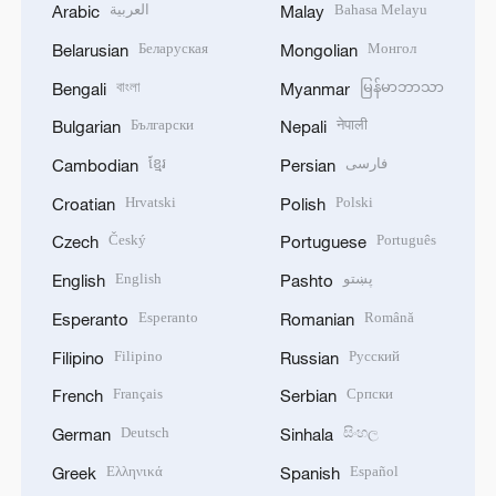
العربية
Bahasa Melayu
Arabic
Malay
Беларуская
Монгол
Belarusian
Mongolian
বাংলা
မြန်မာဘာသာ
Bengali
Myanmar
Български
नेपाली
Bulgarian
Nepali
ខ្មែរ
فارسی
Cambodian
Persian
Hrvatski
Polski
Croatian
Polish
Český
Português
Czech
Portuguese
English
پښتو
English
Pashto
Esperanto
Română
Esperanto
Romanian
Filipino
Русский
Filipino
Russian
Français
Српски
French
Serbian
Deutsch
සිංහල
German
Sinhala
Ελληνικά
Español
Greek
Spanish