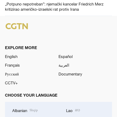
„Potpuno nepotreban”: njemački kancelar Friedrich Merz
kritizirao američko-izraelski rat protiv Irana
EXPLORE MORE
English
Español
Français
العربية
Русский
Documentary
CCTV+
CHOOSE YOUR LANGUAGE
Shqip
ລາວ
Albanian
Lao