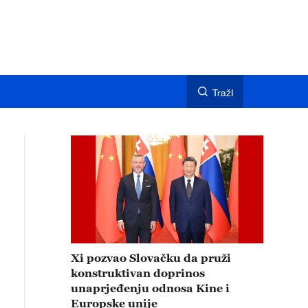
TražI
Xi pozvao Slovačku da pruži
konstruktivan doprinos
unaprjeđenju odnosa Kine i
Europske unije