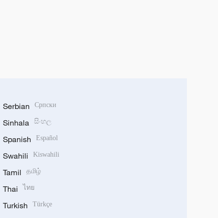
Serbian
Српски
Sinhala
සිංහල
Spanish
Español
Swahili
Kiswahili
Tamil
தமிழ்
Thai
ไทย
Turkish
Türkçe