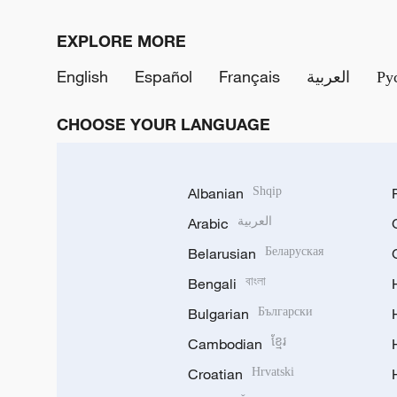
EXPLORE MORE
English
Español
Français
العربية
Ру
CHOOSE YOUR LANGUAGE
Albanian
Shqip
Arabic
العربية
Belarusian
Беларуская
Bengali
বাংলা
Bulgarian
Български
Cambodian
ខ្មែរ
Croatian
Hrvatski