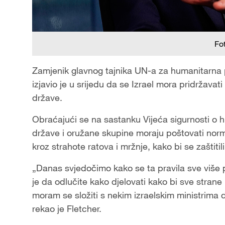
Fo
Zamjenik glavnog tajnika UN-a za humanitarna p
izjavio je u srijedu da se Izrael mora pridržavati 
države.
Obraćajući se na sastanku Vijeća sigurnosti o hu
države i oružane skupine moraju poštovati no
kroz strahote ratova i mržnje, kako bi se zaštitili 
„Danas svjedočimo kako se ta pravila sve više 
je da odlučite kako djelovati kako bi sve str
moram se složiti s nekim izraelskim ministrima d
rekao je Fletcher.