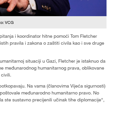
to: VCG
itanja i koordinator hitne pomoći Tom Fletcher
istih pravila i zakona o zaštiti civila kao i sve druge
manitarnoj situaciji u Gazi, Fletcher je istaknuo da
rme međunarodnog humanitarnog prava, oblikovane
civili.
potkopavaju. Na vama (članovima Vijeća sigurnosti)
ane poštovale međunarodno humanitarno pravo. No
a ste sustavno precijenili učinak tihe diplomacije“,