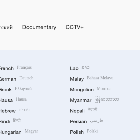
сский
Documentary
CCTV+
French
Français
Lao
ລາວ
German
Deutsch
Malay
Bahasa Melayu
Greek
Ελληνικά
Mongolian
Монгол
Hausa
Hausa
Myanmar
မြန်မာဘာသာ
Hebrew
עברית
Nepali
नेपाली
Hindi
हिन्दी
Persian
فارسی
Hungarian
Magyar
Polish
Polski