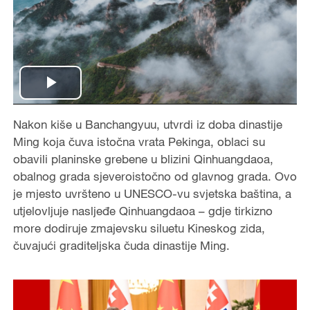
P
Nakon kiše u Banchangyuu, utvrdi iz doba dinastije
l
Ming koja čuva istočna vrata Pekinga, oblaci su
a
obavili planinske grebene u blizini Qinhuangdaoa,
obalnog grada sjeveroistočno od glavnog grada. Ovo
y
je mjesto uvršteno u UNESCO-vu svjetska baština, a
utjelovljuje nasljeđe Qinhuangdaoa – gdje tirkizno
V
more dodiruje zmajevsku siluetu Kineskog zida,
čuvajući graditeljska čuda dinastije Ming.
i
d