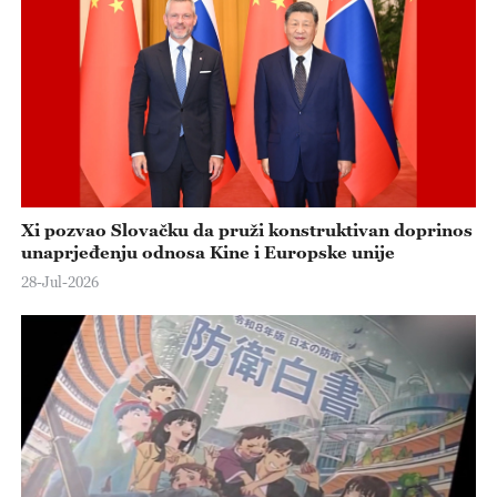
e
o
Xi pozvao Slovačku da pruži konstruktivan doprinos
unaprjeđenju odnosa Kine i Europske unije
28-Jul-2026