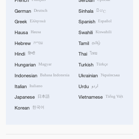
Deutsch
සිංහල
German
Sinhala
Ελληνικά
Español
Greek
Spanish
Hausa
Kiswahili
Hausa
Swahili
עברית
தமிழ்
Hebrew
Tamil
हिन्दी
ไทย
Hindi
Thai
Magyar
Türkçe
Hungarian
Turkish
Bahasa Indonesia
Українська
Indonesian
Ukrainian
Italiano
اردو
Italian
Urdu
日本語
Tiếng Việt
Japanese
Vietnamese
한국어
Korean