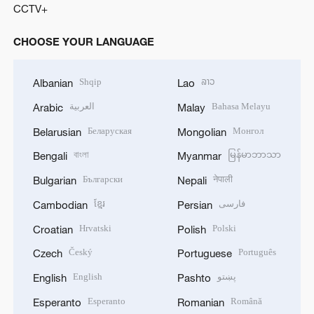
CCTV+
CHOOSE YOUR LANGUAGE
Shqip
ລາວ
Albanian
Lao
العربية
Bahasa Melayu
Arabic
Malay
Беларуская
Монгол
Belarusian
Mongolian
বাংলা
မြန်မာဘာသာ
Bengali
Myanmar
Български
नेपाली
Bulgarian
Nepali
ខ្មែរ
فارسی
Cambodian
Persian
Hrvatski
Polski
Croatian
Polish
Český
Português
Czech
Portuguese
English
پښتو
English
Pashto
Esperanto
Română
Esperanto
Romanian