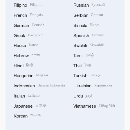
Filipino
Русский
Filipino
Russian
Français
Српски
French
Serbian
Deutsch
සිංහල
German
Sinhala
Ελληνικά
Español
Greek
Spanish
Hausa
Kiswahili
Hausa
Swahili
עברית
தமிழ்
Hebrew
Tamil
हिन्दी
ไทย
Hindi
Thai
Magyar
Türkçe
Hungarian
Turkish
Bahasa Indonesia
Українська
Indonesian
Ukrainian
Italiano
اردو
Italian
Urdu
日本語
Tiếng Việt
Japanese
Vietnamese
한국어
Korean