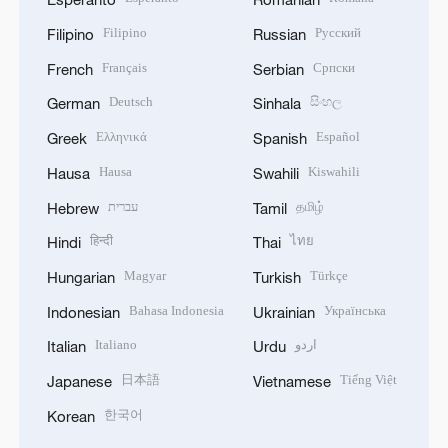
Filipino
Русский
Filipino
Russian
Français
Српски
French
Serbian
Deutsch
සිංහල
German
Sinhala
Ελληνικά
Español
Greek
Spanish
Hausa
Kiswahili
Hausa
Swahili
עברית
தமிழ்
Hebrew
Tamil
हिन्दी
ไทย
Hindi
Thai
Magyar
Türkçe
Hungarian
Turkish
Bahasa Indonesia
Українська
Indonesian
Ukrainian
Italiano
اردو
Italian
Urdu
日本語
Tiếng Việt
Japanese
Vietnamese
한국어
Korean