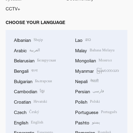
CCTV+
CHOOSE YOUR LANGUAGE
Shqip
ລາວ
Albanian
Lao
العربية
Bahasa Melayu
Arabic
Malay
Беларуская
Монгол
Belarusian
Mongolian
বাংলা
မြန်မာဘာသာ
Bengali
Myanmar
Български
नेपाली
Bulgarian
Nepali
ខ្មែរ
فارسی
Cambodian
Persian
Hrvatski
Polski
Croatian
Polish
Český
Português
Czech
Portuguese
English
پښتو
English
Pashto
Esperanto
Română
Esperanto
Romanian