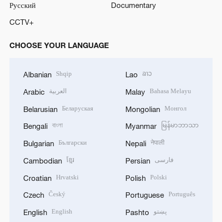
Русский
Documentary
CCTV+
CHOOSE YOUR LANGUAGE
Shqip
ລາວ
Albanian
Lao
العربية
Bahasa Melayu
Arabic
Malay
Беларуская
Монгол
Belarusian
Mongolian
বাংলা
မြန်မာဘာသာ
Bengali
Myanmar
Български
नेपाली
Bulgarian
Nepali
ខ្មែរ
فارسی
Cambodian
Persian
Hrvatski
Polski
Croatian
Polish
Český
Português
Czech
Portuguese
English
پښتو
English
Pashto