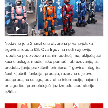
P
Nedavno je u Shenzhenu otvorena prva svjetska
l
trgovina robota 6S. Ova trgovina nudi najnovije
a
robotske proizvode u raznim područjima, uključujući
kućne usluge, medicinsku pomoć i obrazovanje, uz
y
predstavljanje praktičnih primjena. Trgovina integrira
šest ključnih funkcija: prodaju, rezervne dijelove,
V
postprodajnu uslugu, povratne informacije, najam i
prilagodbu, premošćujući jaz između laboratorija i
i
tržišta.
d