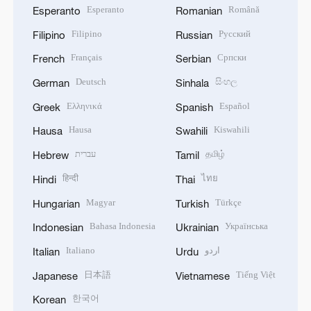
Esperanto
Română
Esperanto
Romanian
Filipino
Русский
Filipino
Russian
Français
Српски
French
Serbian
Deutsch
සිංහල
German
Sinhala
Ελληνικά
Español
Greek
Spanish
Hausa
Kiswahili
Hausa
Swahili
עברית
தமிழ்
Hebrew
Tamil
हिन्दी
ไทย
Hindi
Thai
Magyar
Türkçe
Hungarian
Turkish
Bahasa Indonesia
Українська
Indonesian
Ukrainian
Italiano
اردو
Italian
Urdu
日本語
Tiếng Việt
Japanese
Vietnamese
한국어
Korean