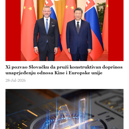
e
o
Xi pozvao Slovačku da pruži konstruktivan doprinos
unaprjeđenju odnosa Kine i Europske unije
28-Jul-2026