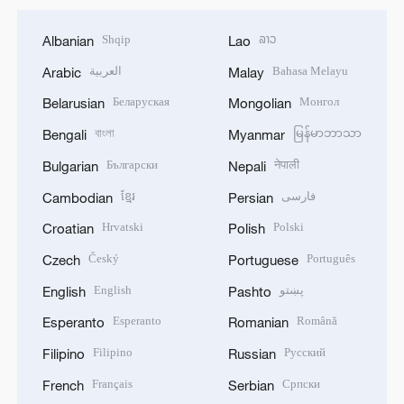
Shqip
ລາວ
Albanian
Lao
العربية
Bahasa Melayu
Arabic
Malay
Беларуская
Монгол
Belarusian
Mongolian
বাংলা
မြန်မာဘာသာ
Bengali
Myanmar
Български
नेपाली
Bulgarian
Nepali
ខ្មែរ
فارسی
Cambodian
Persian
Hrvatski
Polski
Croatian
Polish
Český
Português
Czech
Portuguese
English
پښتو
English
Pashto
Esperanto
Română
Esperanto
Romanian
Filipino
Русский
Filipino
Russian
Français
Српски
French
Serbian