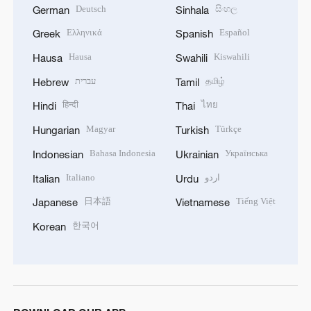
Deutsch
සිංහල
German
Sinhala
Ελληνικά
Español
Greek
Spanish
Hausa
Kiswahili
Hausa
Swahili
עברית
தமிழ்
Hebrew
Tamil
हिन्दी
ไทย
Hindi
Thai
Magyar
Türkçe
Hungarian
Turkish
Bahasa Indonesia
Українська
Indonesian
Ukrainian
Italiano
اردو
Italian
Urdu
日本語
Tiếng Việt
Japanese
Vietnamese
한국어
Korean