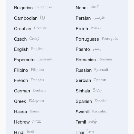
Български
नेपाली
Bulgarian
Nepali
ខ្មែរ
فارسی
Cambodian
Persian
Hrvatski
Polski
Croatian
Polish
Český
Português
Czech
Portuguese
English
پښتو
English
Pashto
Esperanto
Română
Esperanto
Romanian
Filipino
Русский
Filipino
Russian
Français
Српски
French
Serbian
Deutsch
සිංහල
German
Sinhala
Ελληνικά
Español
Greek
Spanish
Hausa
Kiswahili
Hausa
Swahili
עברית
தமிழ்
Hebrew
Tamil
हिन्दी
ไทย
Hindi
Thai