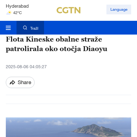
Hyderabad
Language
42°C
Mumbai
31°C
TražI
Flota Kineske obalne straže
patrolirala oko otočja Diaoyu
2025-08-06 04:05:27
Share