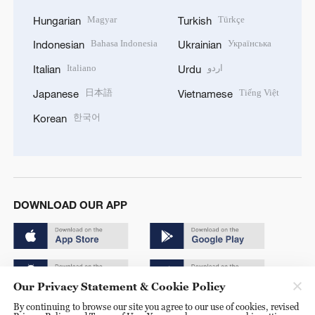
Magyar
Türkçe
Hungarian
Turkish
Bahasa Indonesia
Українська
Indonesian
Ukrainian
Italiano
اردو
Italian
Urdu
日本語
Tiếng Việt
Japanese
Vietnamese
한국어
Korean
DOWNLOAD OUR APP
Our Privacy Statement & Cookie Policy
By continuing to browse our site you agree to our use of cookies, revised
Copyright © 2024 CGTN.