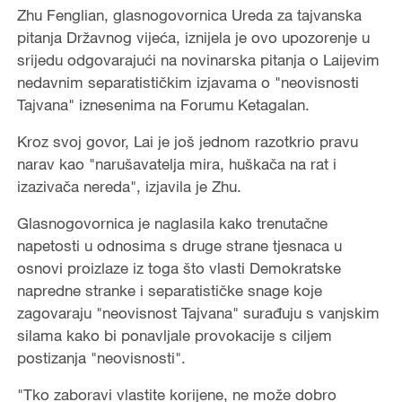
Zhu Fenglian, glasnogovornica Ureda za tajvanska
pitanja Državnog vijeća, iznijela je ovo upozorenje u
srijedu odgovarajući na novinarska pitanja o Laijevim
nedavnim separatističkim izjavama o "neovisnosti
Tajvana" iznesenima na Forumu Ketagalan.
Kroz svoj govor, Lai je još jednom razotkrio pravu
narav kao "narušavatelja mira, huškača na rat i
izazivača nereda", izjavila je Zhu.
Glasnogovornica je naglasila kako trenutačne
napetosti u odnosima s druge strane tjesnaca u
osnovi proizlaze iz toga što vlasti Demokratske
napredne stranke i separatističke snage koje
zagovaraju "neovisnost Tajvana" surađuju s vanjskim
silama kako bi ponavljale provokacije s ciljem
postizanja "neovisnosti".
"Tko zaboravi vlastite korijene, ne može dobro