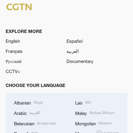
EXPLORE MORE
English
Español
Français
العربية
Русский
Documentary
CCTV+
CHOOSE YOUR LANGUAGE
Shqip
ລາວ
Albanian
Lao
العربية
Bahasa Melayu
Arabic
Malay
Беларуская
Монгол
Belarusian
Mongolian