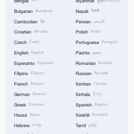
বাংলা
မြန်မာဘာသာ
Bengali
Myanmar
Български
नेपाली
Bulgarian
Nepali
ខ្មែរ
فارسی
Cambodian
Persian
Hrvatski
Polski
Croatian
Polish
Český
Português
Czech
Portuguese
English
پښتو
English
Pashto
Esperanto
Română
Esperanto
Romanian
Filipino
Русский
Filipino
Russian
Français
Српски
French
Serbian
Deutsch
සිංහල
German
Sinhala
Ελληνικά
Español
Greek
Spanish
Hausa
Kiswahili
Hausa
Swahili
עברית
தமிழ்
Hebrew
Tamil