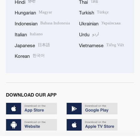
हिन्दी
ไทย
Hindi
Thai
Magyar
Türkçe
Hungarian
Turkish
Bahasa Indonesia
Українська
Indonesian
Ukrainian
Italiano
اردو
Italian
Urdu
日本語
Tiếng Việt
Japanese
Vietnamese
한국어
Korean
DOWNLOAD OUR APP