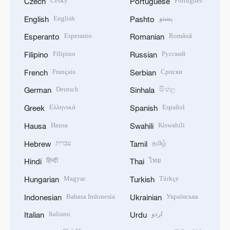
Český
Português
Czech
Portuguese
English
پښتو
English
Pashto
Esperanto
Română
Esperanto
Romanian
Filipino
Русский
Filipino
Russian
Français
Српски
French
Serbian
Deutsch
සිංහල
German
Sinhala
Ελληνικά
Español
Greek
Spanish
Hausa
Kiswahili
Hausa
Swahili
עברית
தமிழ்
Hebrew
Tamil
हिन्दी
ไทย
Hindi
Thai
Magyar
Türkçe
Hungarian
Turkish
Bahasa Indonesia
Українська
Indonesian
Ukrainian
Italiano
اردو
Italian
Urdu