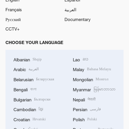
Français
العربية
Русский
Documentary
CCTV+
CHOOSE YOUR LANGUAGE
Shqip
ລາວ
Albanian
Lao
العربية
Bahasa Melayu
Arabic
Malay
Беларуская
Монгол
Belarusian
Mongolian
বাংলা
မြန်မာဘာသာ
Bengali
Myanmar
Български
नेपाली
Bulgarian
Nepali
ខ្មែរ
فارسی
Cambodian
Persian
Hrvatski
Polski
Croatian
Polish