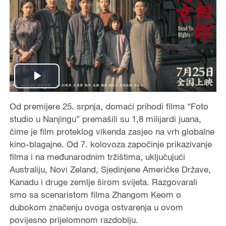
P
Od premijere 25. srpnja, domaći prihodi filma “Foto
l
studio u Nanjingu” premašili su 1,8 milijardi juana,
a
čime je film proteklog vikenda zasjeo na vrh globalne
kino-blagajne. Od 7. kolovoza započinje prikazivanje
y
filma i na međunarodnim tržištima, uključujući
Australiju, Novi Zeland, Sjedinjene Američke Države,
V
Kanadu i druge zemlje širom svijeta. Razgovarali
smo sa scenaristom filma Zhangom Keom o
i
dubokom značenju ovoga ostvarenja u ovom
povijesno prijelomnom razdoblju.
d