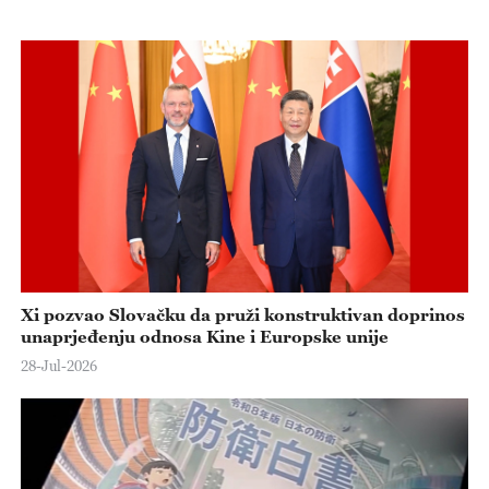
e
o
Xi pozvao Slovačku da pruži konstruktivan doprinos
unaprjeđenju odnosa Kine i Europske unije
28-Jul-2026