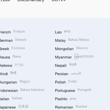
French
Français
Lao
ລາວ
German
Deutsch
Malay
Bahasa Melayu
Greek
Ελληνικά
Mongolian
Монгол
Hausa
Hausa
Myanmar
မြန်မာဘာသာ
Hebrew
עברית
Nepali
नेपाली
Hindi
हिन्दी
Persian
فارسی
Hungarian
Magyar
Polish
Polski
Indonesian
Bahasa Indonesia
Portuguese
Português
Italian
Italiano
Pashto
پښتو
Japanese
日本語
Romanian
Română