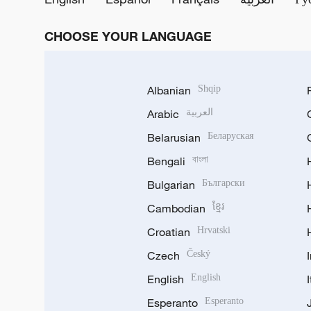
CHOOSE YOUR LANGUAGE
Albanian
Shqip
Arabic
العربية
Belarusian
Беларуская
Bengali
বাংলা
Bulgarian
Български
Cambodian
ខ្មែរ
Croatian
Hrvatski
Czech
Český
English
English
Esperanto
Esperanto