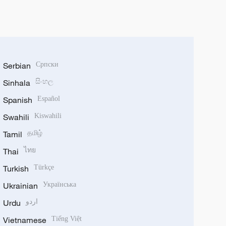
Serbian
Српски
Sinhala
සිංහල
Spanish
Español
Swahili
Kiswahili
Tamil
தமிழ்
Thai
ไทย
Turkish
Türkçe
Ukrainian
Українська
Urdu
اردو
Vietnamese
Tiếng Việt