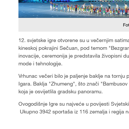
Fo
12. svjetske igre otvorene su u večernjim sati
kineskoj pokrajini Sečuan, pod temom "Bezgranič
inovacije, ceremonija je predstavila živopisni d
mode i tehnologije.
Vrhunac večeri bilo je paljenje baklje na tornju p
Igara. Baklja "Zhumeng", što znači "Bambusov sa
koja je osvijetlila gradsku panoramu.
Ovogodišnje Igre su najveće u povijesti Svjetski
Ukupno 3942 sportaša iz 116 zemalja i regija n