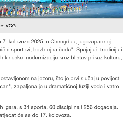
to: VCG
ma 7. kolovoza 2025. u Chengduu, jugozapadnoj
ni sportovi, bezbrojna čuda". Spajajući tradiciju i
uh kineske modernizacije kroz blistav prikaz kulture,
ostavljenom na jezeru, što je prvi slučaj u povijesti
n", zapaljena je u dramatičnoj fuziji vode i vatre
h igara, s 34 sporta, 60 disciplina i 256 događaja.
atjecat će se do 17. kolovoza.