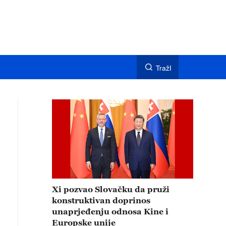
TražI
Xi pozvao Slovačku da pruži
konstruktivan doprinos
unaprjeđenju odnosa Kine i
Europske unije