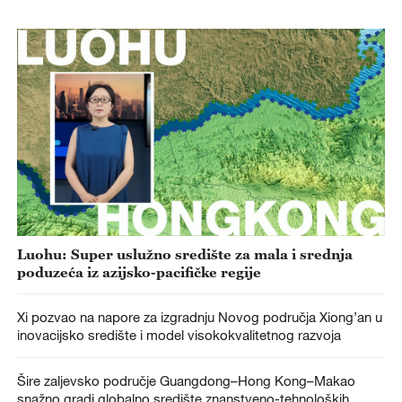
Luohu: Super uslužno središte za mala i srednja
poduzeća iz azijsko-pacifičke regije
Xi pozvao na napore za izgradnju Novog područja Xiong’an u
inovacijsko središte i model visokokvalitetnog razvoja
Šire zaljevsko područje Guangdong–Hong Kong–Makao
snažno gradi globalno središte znanstveno-tehnoloških