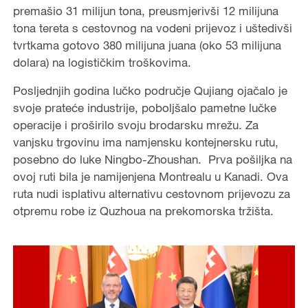
premašio 31 milijun tona, preusmjerivši 12 milijuna
tona tereta s cestovnog na vodeni prijevoz i uštedivši
tvrtkama gotovo 380 milijuna juana (oko 53 milijuna
dolara) na logističkim troškovima.
Posljednjih godina lučko područje Qujiang ojačalo je
svoje prateće industrije, poboljšalo pametne lučke
operacije i proširilo svoju brodarsku mrežu. Za
vanjsku trgovinu ima namjensku kontejnersku rutu,
posebno do luke Ningbo-Zhoushan. Prva pošiljka na
ovoj ruti bila je namijenjena Montrealu u Kanadi. Ova
ruta nudi isplativu alternativu cestovnom prijevozu za
otpremu robe iz Quzhoua na prekomorska tržišta.