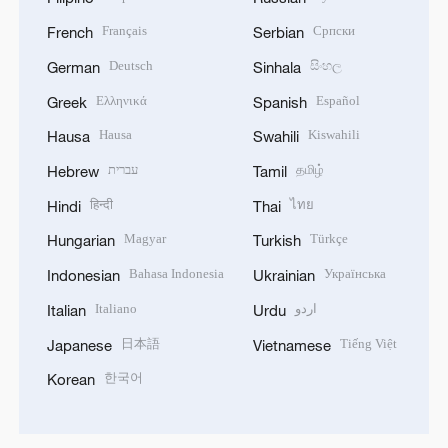
Français
Српски
French
Serbian
Deutsch
සිංහල
German
Sinhala
Ελληνικά
Español
Greek
Spanish
Hausa
Kiswahili
Hausa
Swahili
עברית
தமிழ்
Hebrew
Tamil
हिन्दी
ไทย
Hindi
Thai
Magyar
Türkçe
Hungarian
Turkish
Bahasa Indonesia
Українська
Indonesian
Ukrainian
Italiano
اردو
Italian
Urdu
日本語
Tiếng Việt
Japanese
Vietnamese
한국어
Korean