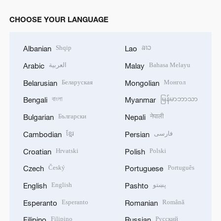
CHOOSE YOUR LANGUAGE
Shqip
ລາວ
Albanian
Lao
العربية
Bahasa Melayu
Arabic
Malay
Беларуская
Монгол
Belarusian
Mongolian
বাংলা
မြန်မာဘာသာ
Bengali
Myanmar
Български
नेपाली
Bulgarian
Nepali
ខ្មែរ
فارسی
Cambodian
Persian
Hrvatski
Polski
Croatian
Polish
Český
Português
Czech
Portuguese
English
پښتو
English
Pashto
Esperanto
Română
Esperanto
Romanian
Filipino
Русский
Filipino
Russian