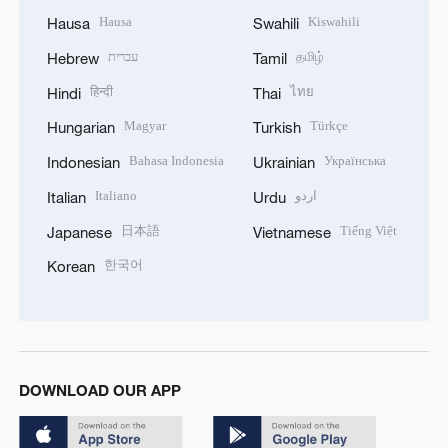
Hausa
Kiswahili
Hausa
Swahili
עברית
தமிழ்
Hebrew
Tamil
हिन्दी
ไทย
Hindi
Thai
Magyar
Türkçe
Hungarian
Turkish
Bahasa Indonesia
Українська
Indonesian
Ukrainian
Italiano
اردو
Italian
Urdu
日本語
Tiếng Việt
Japanese
Vietnamese
한국어
Korean
DOWNLOAD OUR APP