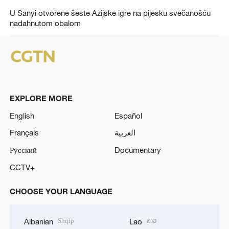
U Sanyi otvorene šeste Azijske igre na pijesku svečanošću
nadahnutom obalom
EXPLORE MORE
English
Español
Français
العربية
Русский
Documentary
CCTV+
CHOOSE YOUR LANGUAGE
Shqip
ລາວ
Albanian
Lao