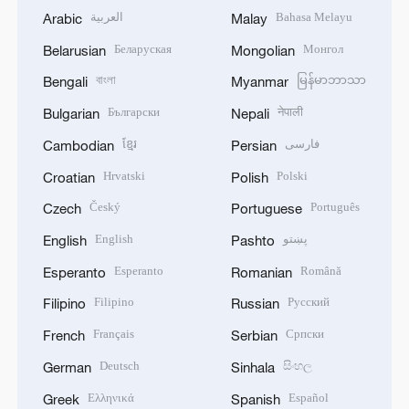
العربية
Bahasa Melayu
Arabic
Malay
Беларуская
Монгол
Belarusian
Mongolian
বাংলা
မြန်မာဘာသာ
Bengali
Myanmar
Български
नेपाली
Bulgarian
Nepali
ខ្មែរ
فارسی
Cambodian
Persian
Hrvatski
Polski
Croatian
Polish
Český
Português
Czech
Portuguese
English
پښتو
English
Pashto
Esperanto
Română
Esperanto
Romanian
Filipino
Русский
Filipino
Russian
Français
Српски
French
Serbian
Deutsch
සිංහල
German
Sinhala
Ελληνικά
Español
Greek
Spanish