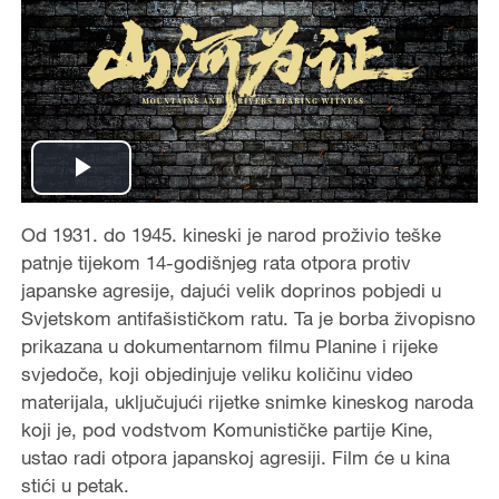
P
Od 1931. do 1945. kineski je narod proživio teške
l
patnje tijekom 14-godišnjeg rata otpora protiv
a
japanske agresije, dajući velik doprinos pobjedi u
Svjetskom antifašističkom ratu. Ta je borba živopisno
y
prikazana u dokumentarnom filmu Planine i rijeke
svjedoče, koji objedinjuje veliku količinu video
V
materijala, uključujući rijetke snimke kineskog naroda
koji je, pod vodstvom Komunističke partije Kine,
i
ustao radi otpora japanskoj agresiji. Film će u kina
stići u petak.
d