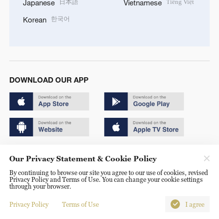
日本語
Tiếng Việt
Japanese
Vietnamese
한국어
Korean
DOWNLOAD OUR APP
Copyright © 2024 CGTN.
Our Privacy Statement & Cookie Policy
京ICP备20000184号
By continuing to browse our site you agree to our use of cookies, revised
Privacy Policy and Terms of Use. You can change your cookie settings
京公网安备 11010502050052号
through your browser.
Disinformation report hotline: 010-85061466
Privacy Policy
Terms of Use
I agree