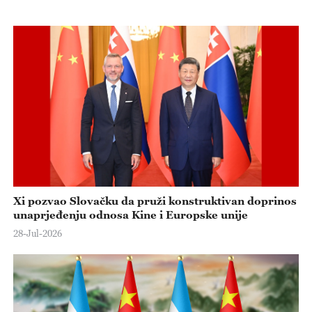
e
o
Xi pozvao Slovačku da pruži konstruktivan doprinos
unaprjeđenju odnosa Kine i Europske unije
28-Jul-2026