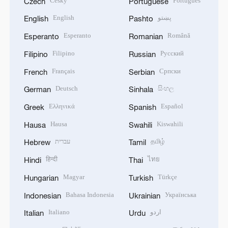
Český
Português
Czech
Portuguese
English
پښتو
English
Pashto
Esperanto
Română
Esperanto
Romanian
Filipino
Русский
Filipino
Russian
Français
Српски
French
Serbian
Deutsch
සිංහල
German
Sinhala
Ελληνικά
Español
Greek
Spanish
Hausa
Kiswahili
Hausa
Swahili
עברית
தமிழ்
Hebrew
Tamil
हिन्दी
ไทย
Hindi
Thai
Magyar
Türkçe
Hungarian
Turkish
Bahasa Indonesia
Українська
Indonesian
Ukrainian
Italiano
اردو
Italian
Urdu