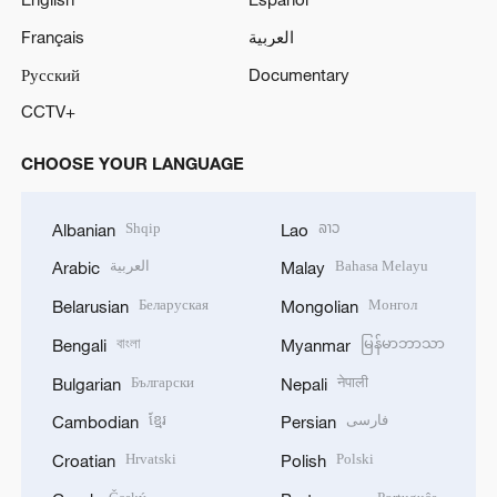
Français
العربية
Русский
Documentary
CCTV+
CHOOSE YOUR LANGUAGE
Shqip
ລາວ
Albanian
Lao
العربية
Bahasa Melayu
Arabic
Malay
Беларуская
Монгол
Belarusian
Mongolian
বাংলা
မြန်မာဘာသာ
Bengali
Myanmar
Български
नेपाली
Bulgarian
Nepali
ខ្មែរ
فارسی
Cambodian
Persian
Hrvatski
Polski
Croatian
Polish