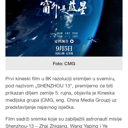
Foto: CMG
Prvi kineski film u 8K rezoluciji snimljen u svemiru,
pod nazivom „SHENZHOU 13“, premijerno će biti
prikazan diljem zemlje 5. rujna, objavila je Kineska
medijska grupa (CMG, eng. China Media Group) uz
predstavljanje najavnog isječka.
Film sadrži snimke koje su zabilježili astronauti misije
Shenzhou-13 – Zhai Zhigang, Wang Yaping i Ye