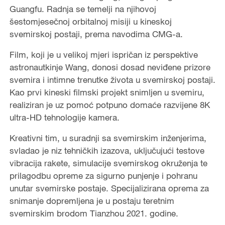
Guangfu. Radnja se temelji na njihovoj
šestomjesečnoj orbitalnoj misiji u kineskoj
svemirskoj postaji, prema navodima CMG-a.
Film, koji je u velikoj mjeri ispričan iz perspektive
astronautkinje Wang, donosi dosad neviđene prizore
svemira i intimne trenutke života u svemirskoj postaji.
Kao prvi kineski filmski projekt snimljen u svemiru,
realiziran je uz pomoć potpuno domaće razvijene 8K
ultra-HD tehnologije kamera.
Kreativni tim, u suradnji sa svemirskim inženjerima,
svladao je niz tehničkih izazova, uključujući testove
vibracija rakete, simulacije svemirskog okruženja te
prilagodbu opreme za sigurno punjenje i pohranu
unutar svemirske postaje. Specijalizirana oprema za
snimanje dopremljena je u postaju teretnim
svemirskim brodom Tianzhou 2021. godine.