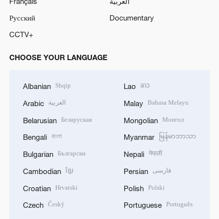
Français
العربية
Русский
Documentary
CCTV+
CHOOSE YOUR LANGUAGE
Shqip
ລາວ
Albanian
Lao
العربية
Bahasa Melayu
Arabic
Malay
Беларуская
Монгол
Belarusian
Mongolian
বাংলা
မြန်မာဘာသာ
Bengali
Myanmar
Български
नेपाली
Bulgarian
Nepali
ខ្មែរ
فارسی
Cambodian
Persian
Hrvatski
Polski
Croatian
Polish
Český
Português
Czech
Portuguese