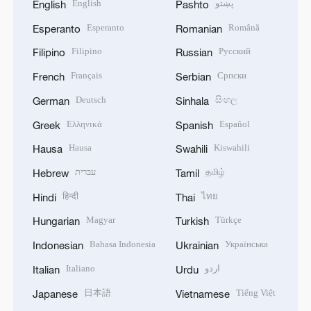
English
پښتو
English
Pashto
Esperanto
Română
Esperanto
Romanian
Filipino
Русский
Filipino
Russian
Français
Српски
French
Serbian
Deutsch
සිංහල
German
Sinhala
Ελληνικά
Español
Greek
Spanish
Hausa
Kiswahili
Hausa
Swahili
עברית
தமிழ்
Hebrew
Tamil
हिन्दी
ไทย
Hindi
Thai
Magyar
Türkçe
Hungarian
Turkish
Bahasa Indonesia
Українська
Indonesian
Ukrainian
Italiano
اردو
Italian
Urdu
日本語
Tiếng Việt
Japanese
Vietnamese