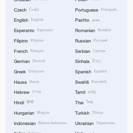
Český
Português
Czech
Portuguese
English
پښتو
English
Pashto
Esperanto
Română
Esperanto
Romanian
Filipino
Русский
Filipino
Russian
Français
Српски
French
Serbian
Deutsch
සිංහල
German
Sinhala
Ελληνικά
Español
Greek
Spanish
Hausa
Kiswahili
Hausa
Swahili
עברית
தமிழ்
Hebrew
Tamil
हिन्दी
ไทย
Hindi
Thai
Magyar
Türkçe
Hungarian
Turkish
Bahasa Indonesia
Українська
Indonesian
Ukrainian
Italiano
اردو