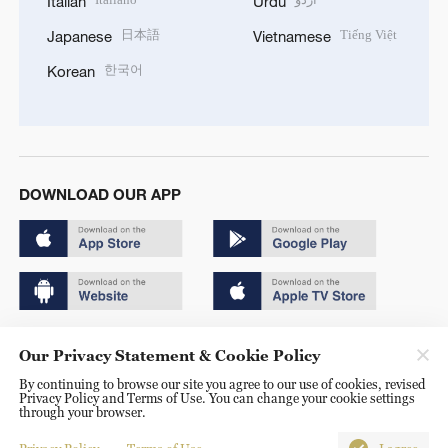
Italian
Urdu
日本語
Tiếng Việt
Japanese
Vietnamese
한국어
Korean
DOWNLOAD OUR APP
Copyright © 2024 CGTN.
Our Privacy Statement & Cookie Policy
京ICP备20000184号
By continuing to browse our site you agree to our use of cookies, revised
Privacy Policy and Terms of Use. You can change your cookie settings
京公网安备 11010502050052号
through your browser.
Disinformation report hotline: 010-85061466