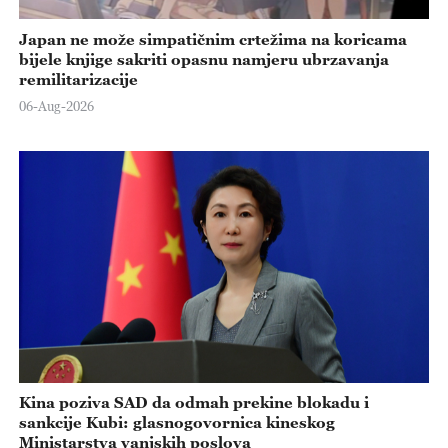
Japan ne može simpatičnim crtežima na koricama
bijele knjige sakriti opasnu namjeru ubrzavanja
remilitarizacije
06-Aug-2026
Kina poziva SAD da odmah prekine blokadu i
sankcije Kubi: glasnogovornica kineskog
Ministarstva vanjskih poslova