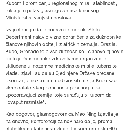
Kubom i promicanju regionalnog mira i stabilnosti,
rekla je u petak glasnogovornica kineskog
Ministarstva vanjskih poslova.
Izviješteno je da je nedavno američki State
Department najavio vizna ograničenja za dužnosnike i
članove njihovih obitelji iz afričkih zemalja, Brazila,
Kube, Grenade te bivše dužnosnike i članove njihovih
obitelji Panameričke zdravstvene organizacije
uključene u inozemne medicinske misije kubanske
vlade. Izjavili su da su Sjedinjene Države predane
okončanju inozemnih medicinskih misija Kube kao
eksploatatorskog ponašanja prisilnog rada,
upozoravajući zemlje koje surađuju s Kubom da
"dvaput razmisle".
Kao odgovor, glasnogovornica Mao Ning izjavila je
na dnevnoj konferenciji za novinare da je, prema
statistikama kubanske vlade, tijekom proteklih 60 i