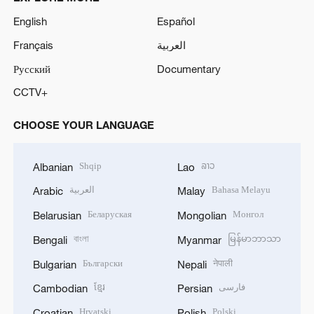
English
Español
Français
العربية
Русский
Documentary
CCTV+
CHOOSE YOUR LANGUAGE
Shqip
ລາວ
Albanian
Lao
العربية
Bahasa Melayu
Arabic
Malay
Беларуская
Монгол
Belarusian
Mongolian
বাংলা
မြန်မာဘာသာ
Bengali
Myanmar
Български
नेपाली
Bulgarian
Nepali
ខ្មែរ
فارسی
Cambodian
Persian
Hrvatski
Polski
Croatian
Polish