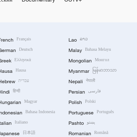
French
Français
Lao
ລາວ
German
Deutsch
Malay
Bahasa Melayu
Greek
Ελληνικά
Mongolian
Монгол
Hausa
Hausa
Myanmar
မြန်မာဘာသာ
Hebrew
עברית
Nepali
नेपाली
Hindi
हिन्दी
Persian
فارسی
Hungarian
Magyar
Polish
Polski
Indonesian
Bahasa Indonesia
Portuguese
Português
Italian
Italiano
Pashto
پښتو
Japanese
日本語
Romanian
Română