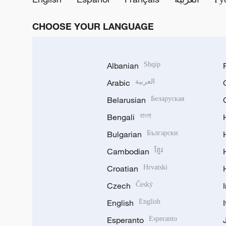
CHOOSE YOUR LANGUAGE
Albanian
Shqip
Arabic
العربية
Belarusian
Беларуская
Bengali
বাংলা
Bulgarian
Български
Cambodian
ខ្មែរ
Croatian
Hrvatski
Czech
Český
English
English
Esperanto
Esperanto