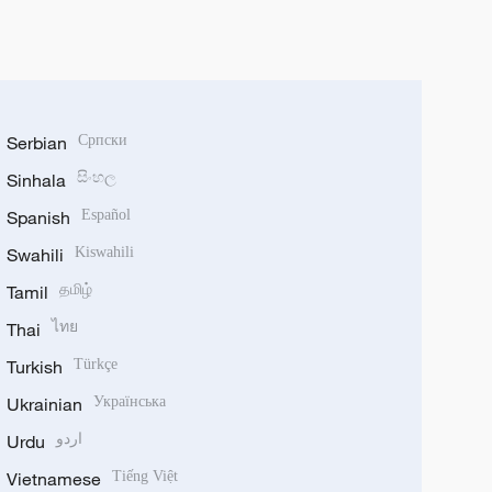
Serbian
Српски
Sinhala
සිංහල
Spanish
Español
Swahili
Kiswahili
Tamil
தமிழ்
Thai
ไทย
Turkish
Türkçe
Ukrainian
Українська
Urdu
اردو
Vietnamese
Tiếng Việt