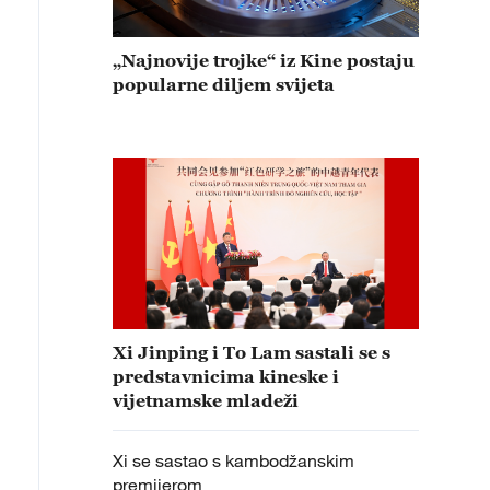
„Najnovije trojke“ iz Kine postaju
popularne diljem svijeta
Xi Jinping i To Lam sastali se s
predstavnicima kineske i
vijetnamske mladeži
Xi se sastao s kambodžanskim
premijerom