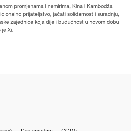
tenom promjenama i nemirima, Kina i Kambodža
icionalno prijateljstvo, jačati solidarnost i suradnju,
ske zajednice koja dijeli budućnost u novom dobu
 je Xi.
сский
Documentary
CCTV+