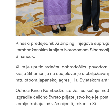
Kineski predsjednik Xi Jinping i njegova suprug
kambodžanskim kraljem Norodomom Sihamonij
Sihanouk.
Xi im je uputio srdačnu dobrodošlicu povodom 
kralju Sihamoniju na sudjelovanje u obilježava
ratu otpora japanskoj agresiji i u Svjetskom anti
Odnosi Kine i Kambodže izdržali su kušnje međun
izgradile čelično čvrsto prijateljstvo koje je po
zemlje trebaju još više cijeniti, rekao je Xi.