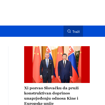
TražI
Xi pozvao Slovačku da pruži
konstruktivan doprinos
unaprjeđenju odnosa Kine i
Europske unije