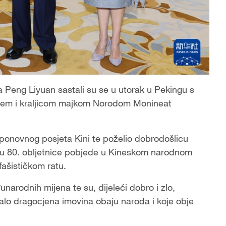
a Peng Liyuan sastali su se u utorak u Pekingu s
em i kraljicom majkom Norodom Monineat
ponovnog posjeta Kini te poželio dobrodošlicu
nju 80. obljetnice pobjede u Kineskom narodnom
fašističkom ratu.
arodnih mijena te su, dijeleći dobro i zlo,
stalo dragocjena imovina obaju naroda i koje obje