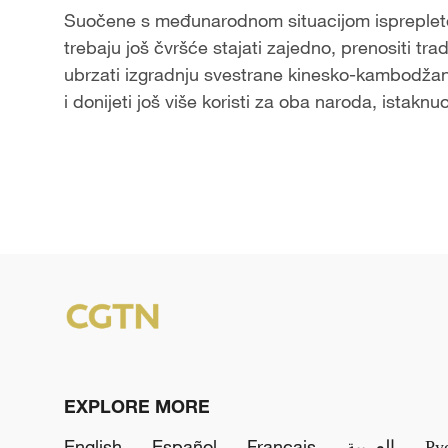
Suočene s međunarodnom situacijom ispreple
trebaju još čvršće stajati zajedno, prenositi trad
ubrzati izgradnju svestrane kinesko-kambodžan
i donijeti još više koristi za oba naroda, istaknuo
EXPLORE MORE
English
Español
Français
العربية
Ру