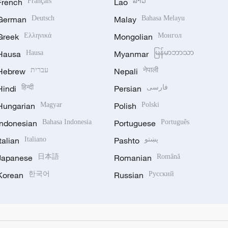
French
Français
Lao
ລາວ
German
Deutsch
Malay
Bahasa Melayu
Greek
Ελληνικά
Mongolian
Монгол
Hausa
Hausa
Myanmar
မြန်မာဘာသာ
Hebrew
עברית
Nepali
नेपाली
Hindi
हिन्दी
Persian
فارسی
Hungarian
Magyar
Polish
Polski
Indonesian
Bahasa Indonesia
Portuguese
Português
Italian
Italiano
Pashto
پښتو
Japanese
日本語
Romanian
Română
Korean
한국어
Russian
Русский