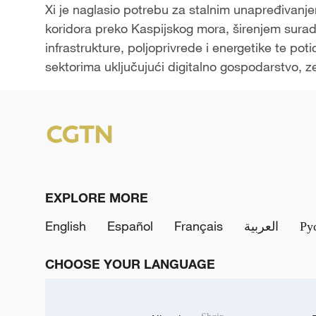
Xi je naglasio potrebu za stalnim unapređivan
koridora preko Kaspijskog mora, širenjem surad
infrastrukture, poljoprivrede i energetike te p
sektorima uključujući digitalno gospodarstvo, zel
EXPLORE MORE
English
Español
Français
العربية
Ру
CHOOSE YOUR LANGUAGE