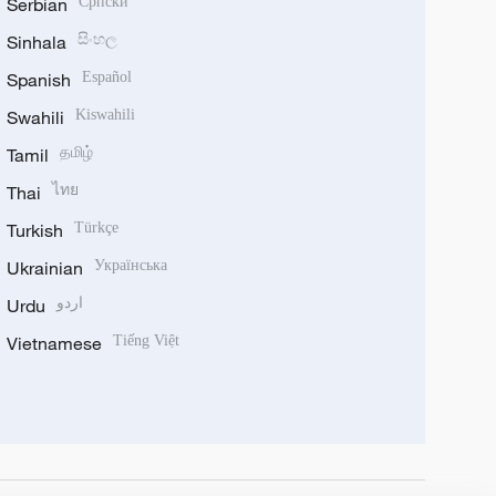
Serbian
Српски
Sinhala
සිංහල
Spanish
Español
Swahili
Kiswahili
Tamil
தமிழ்
Thai
ไทย
Turkish
Türkçe
Ukrainian
Українська
Urdu
اردو
Vietnamese
Tiếng Việt