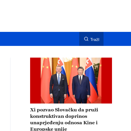
TražI
Xi pozvao Slovačku da pruži
konstruktivan doprinos
unaprjeđenju odnosa Kine i
Europske unije