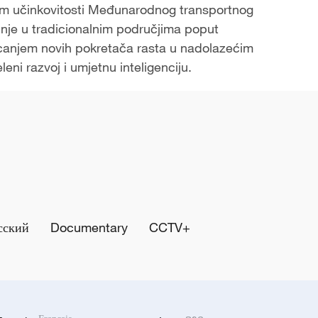
jem učinkovitosti Međunarodnog transportnog
nje u tradicionalnim područjima poput
oticanjem novih pokretača rasta u nadolazećim
eni razvoj i umjetnu inteligenciju.
сский
Documentary
CCTV+