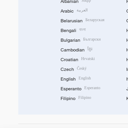
Albanian
Shqip
Arabic
العربية
Belarusian
Беларуская
Bengali
বাংলা
Bulgarian
Български
Cambodian
ខ្មែរ
Croatian
Hrvatski
Czech
Český
English
English
Esperanto
Esperanto
Filipino
Filipino