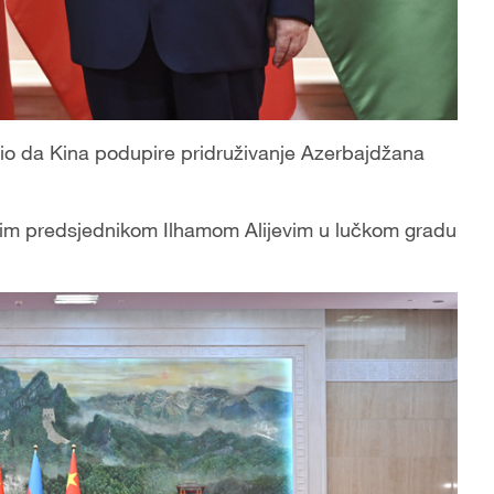
javio da Kina podupire pridruživanje Azerbajdžana
skim predsjednikom Ilhamom Alijevim u lučkom gradu