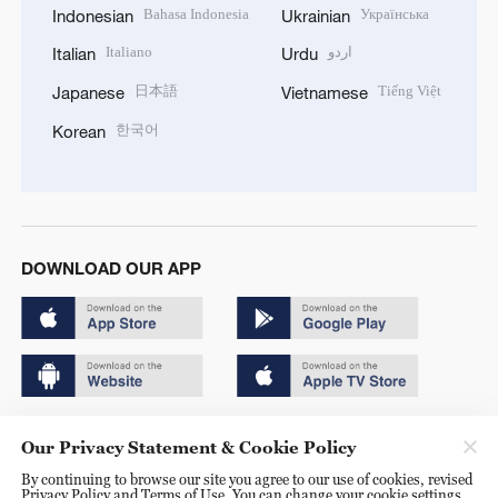
Bahasa Indonesia
Українська
Indonesian
Ukrainian
Italiano
اردو
Italian
Urdu
日本語
Tiếng Việt
Japanese
Vietnamese
한국어
Korean
DOWNLOAD OUR APP
Copyright © 2024 CGTN.
Our Privacy Statement & Cookie Policy
京ICP备20000184号
By continuing to browse our site you agree to our use of cookies, revised
Privacy Policy and Terms of Use. You can change your cookie settings