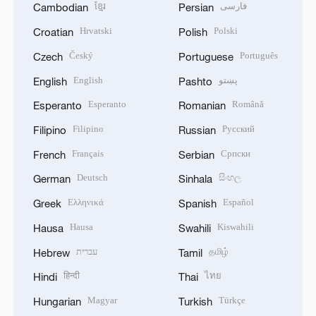
ខ្មែរ
فارسی
Cambodian
Persian
Hrvatski
Polski
Croatian
Polish
Český
Português
Czech
Portuguese
English
پښتو
English
Pashto
Esperanto
Română
Esperanto
Romanian
Filipino
Русский
Filipino
Russian
Français
Српски
French
Serbian
Deutsch
සිංහල
German
Sinhala
Ελληνικά
Español
Greek
Spanish
Hausa
Kiswahili
Hausa
Swahili
עברית
தமிழ்
Hebrew
Tamil
हिन्दी
ไทย
Hindi
Thai
Magyar
Türkçe
Hungarian
Turkish