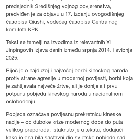
predsjednik Središnjeg vojnog povjerenstva,
predviđen je za objavu u 17. izdanju ovogodišnjeg
časopisa Qiushi, vodećeg časopisa Centralnog
komiteta KPK.
Tekst se temelji na izvodima iz relevantnih Xi
Jinpingovih izjava danih između srpnja 2014. i svibnja
2025.
Riječ je o najdužoj i najvećoj borbi kineskog naroda
protiv strane agresije u modernoj povijesti, borbi koja
je zahtijevala najveće žrtve, ali je donijela i prvu
potpunu pobjedu kineskog naroda u nacionalnom
oslobođenju.
Pobjeda označava povijesnu prekretnicu kineske
nacije – od duboke krize modernog doba do puta
velikog preporoda, istaknuto je u tekstu, dodajući
kako je ona bila sastavni dio svjetske pobjede nad