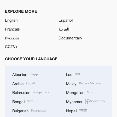
EXPLORE MORE
English
Español
Français
العربية
Русский
Documentary
CCTV+
CHOOSE YOUR LANGUAGE
Shqip
ລາວ
Albanian
Lao
العربية
Bahasa Melayu
Arabic
Malay
Беларуская
Монгол
Belarusian
Mongolian
বাংলা
မြန်မာဘာသာ
Bengali
Myanmar
Български
नेपाली
Bulgarian
Nepali