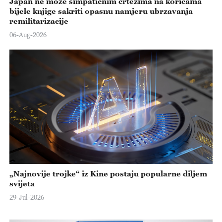
Japan ne može simpatičnim crtežima na koricama
bijele knjige sakriti opasnu namjeru ubrzavanja
remilitarizacije
06-Aug-2026
„Najnovije trojke“ iz Kine postaju popularne diljem
svijeta
29-Jul-2026