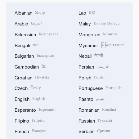
Shqip
ລາວ
Albanian
Lao
العربية
Bahasa Melayu
Arabic
Malay
Беларуская
Монгол
Belarusian
Mongolian
বাংলা
မြန်မာဘာသာ
Bengali
Myanmar
Български
नेपाली
Bulgarian
Nepali
ខ្មែរ
فارسی
Cambodian
Persian
Hrvatski
Polski
Croatian
Polish
Český
Português
Czech
Portuguese
English
پښتو
English
Pashto
Esperanto
Română
Esperanto
Romanian
Filipino
Русский
Filipino
Russian
Français
Српски
French
Serbian