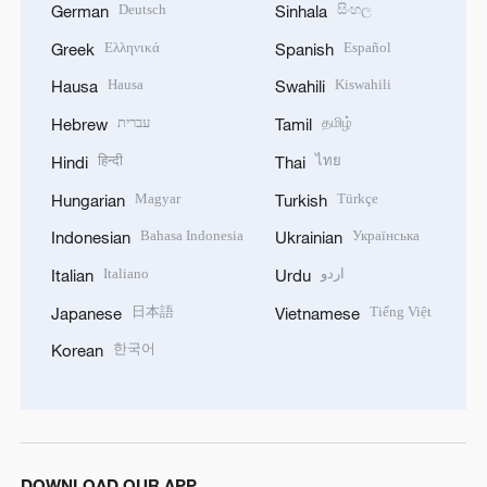
Deutsch
සිංහල
German
Sinhala
Ελληνικά
Español
Greek
Spanish
Hausa
Kiswahili
Hausa
Swahili
עברית
தமிழ்
Hebrew
Tamil
हिन्दी
ไทย
Hindi
Thai
Magyar
Türkçe
Hungarian
Turkish
Bahasa Indonesia
Українська
Indonesian
Ukrainian
Italiano
اردو
Italian
Urdu
日本語
Tiếng Việt
Japanese
Vietnamese
한국어
Korean
DOWNLOAD OUR APP